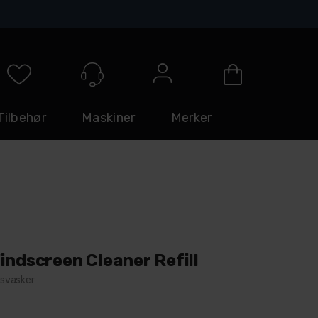
Logg inn
Tilbehør
Maskiner
Merker
indscreen Cleaner Refill
dusvasker