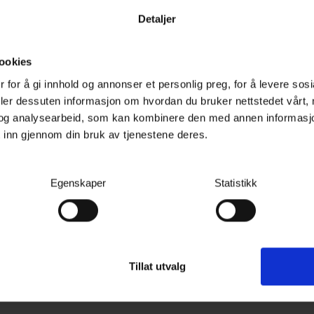
Detaljer
ookies
 for å gi innhold og annonser et personlig preg, for å levere sos
deler dessuten informasjon om hvordan du bruker nettstedet vårt,
og analysearbeid, som kan kombinere den med annen informasjon d
 inn gjennom din bruk av tjenestene deres.
Kundeanmeldelser
Spørs
Egenskaper
Statistikk
jøre både frontruten og
Det kan brukes tørt eller
d glassrens på utsiden.
 gjenbruk.
Tillat utvalg