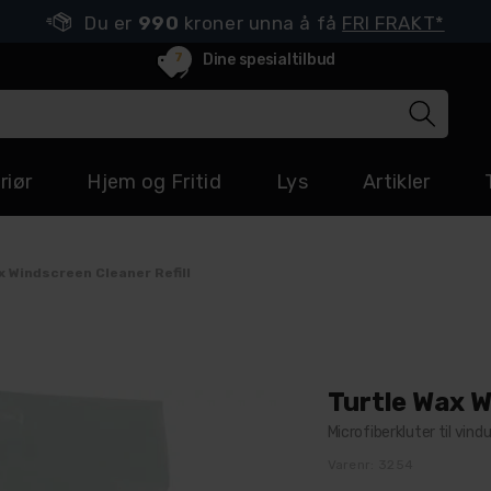
Du er
990
kroner unna å få
FRI FRAKT*
7
Dine spesialtilbud
riør
Hjem og Fritid
Lys
Artikler
x Windscreen Cleaner Refill
Turtle Wax W
Microfiberkluter til vin
Varenr:
3254