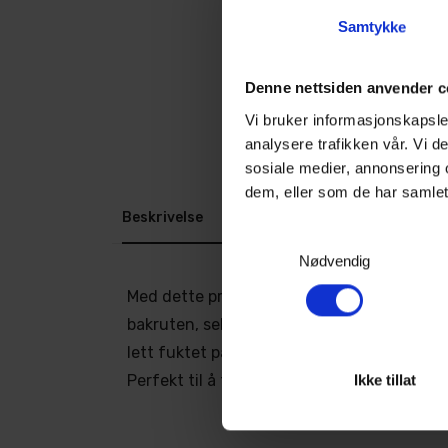
Samtykke
Denne nettsiden anvender c
Vi bruker informasjonskapsler
analysere trafikken vår. Vi 
sosiale medier, annonsering 
dem, eller som de har samlet
Beskrivelse
Dokumenter
Samtykkevalg
Nødvendig
Med dette produktet blir det enkelt å reng
bakruten, selv på de vanskeligste stedene. 
lett fuktet på innsiden av vinduene, og me
Perfekt til å fjerne dugg og er vaskbar for
Ikke tillat