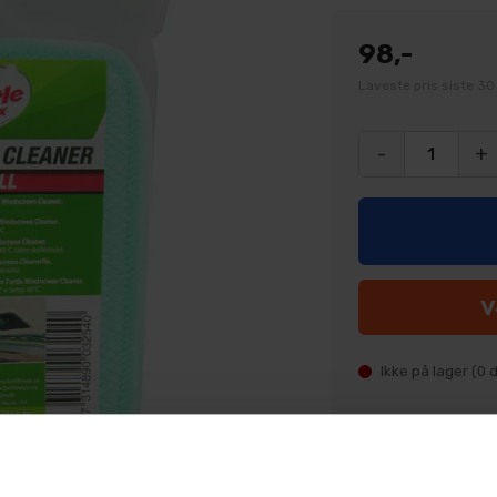
98,-
Laveste pris siste 30
-
+
Ikke på lager (
0
d