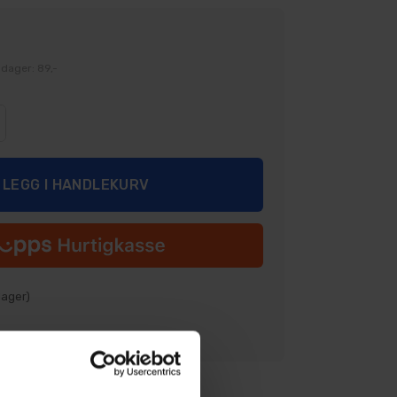
 dager: 89,-
ager)
Legg i ønskeliste