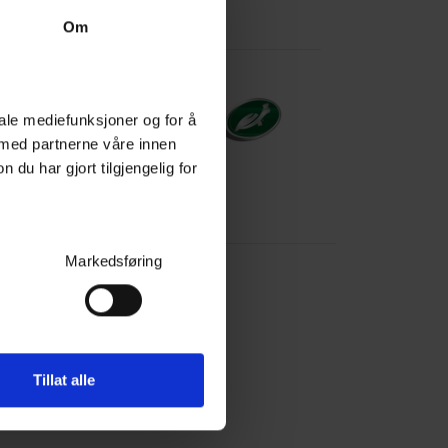
Om
iale mediefunksjoner og for å
 med partnerne våre innen
u har gjort tilgjengelig for
mål og svar:
Markedsføring
Tillat alle