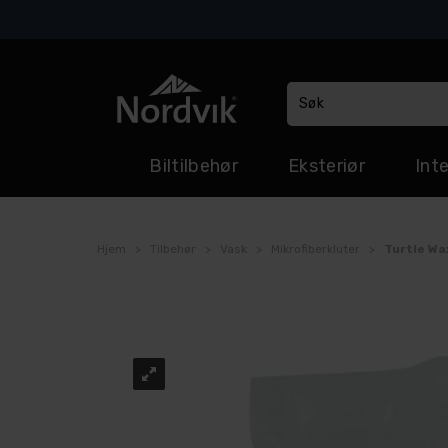
Biltilbehør
Eksteriør
Inte
Hjem
>
Tilbehør
>
Vask
>
Mikrofiberkluter
>
Turtle Wa