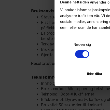
Denne nettsiden anvender c
Vi bruker informasjonskapsler
Bruksanvisning for Turtle Wax Spot Cl
analysere trafikken vår. Vi 
Støvsug området som skal rengjøres.
sosiale medier, annonsering 
Rist flasken godt og påfør en gener
dem, eller som de har samlet
på flekken.
La produktet virke i 30 sekunder til 
børste hvis nødvendig.
Samtykkevalg
Tørk av produktet med en mikrofiberkl
Nødvendig
Bruk en ren mikrofiberklut for å tørke
Gjenta om nødvendig.
Resultatet er rene og velduftende tepper o
Ikke tillat
Teknisk informasjon:
Innhold: Tykt skum
Bruksområde: Alle tepper og tekstilov
Teknologi: Odor-X luktfjerner
Effektiv mot: Dyre-, mat-, kaffe- og ol
Brukstid: 30 sekunder til 1 minutt