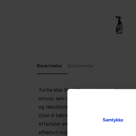
Beskrivelse
Dokumenter
Turtle Wax Spot Clean er et tykt skum som e
smuss, selv når det er dypt inne i tekstilet.
og tekstiloverflater. Produktet inneholder
Odor-X teknologi fra Turtle Wax, som bryte
Samtykke
etterlater en frisk duft lenge etter rengjør
effektivt mot flekker fra dyr, mat, kaffe og o