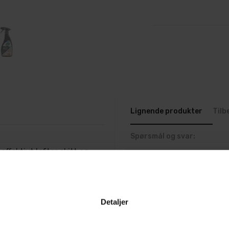
Lignende produkter
Tilb
Spørsmål og svar:
ffektivt løfter skitt og
 Det passer til alle tepper
 også en luktfjerner med
r ned luktmolekyler og
Detaljer
ingen. Det er spesielt
lje.