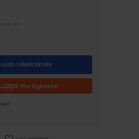
 dager: 169,-
ager)
Legg i ønskeliste