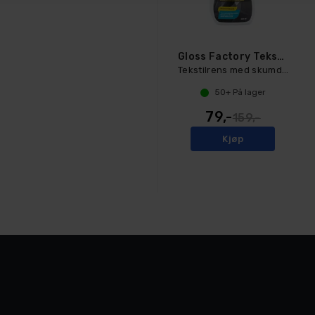
Gloss Factory Tekstilrens
Tekstilrens med skumdyse, 500ml
50+
På lager
79,-
159,-
Kjøp