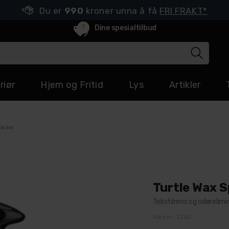
Du er
990
kroner unna å få
FRI FRAKT*
7
Dine spesialtilbud
riør
Hjem og Fritid
Lys
Artikler
lean
Turtle Wax S
Tekstilrens og odørelimi
Varenr:
2262