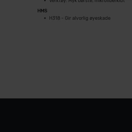
Verktøy: Myk børste, mikrofiberklut
HMS
H318 - Gir alvorlig øyeskade