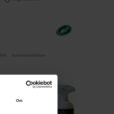
ehør
Kundeanmeldelser
Om