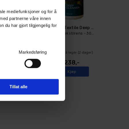
iale mediefunksjoner og for å
 med partnerne våre innen
u har gjort tilgjengelig for
Fenice Textile Care Kit
Fenice Textile Deep Cleaner
Komplett pakke for tekstil
Kraftig tekstilrens - 300ml
Markedsføring
Ikke på lager (
2
dager)
Ikke på lager (
2
dager)
698,-
238,-
Kjøp
Kjøp
Tillat alle