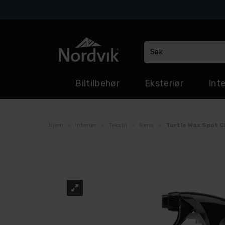
Biltilbehør
Eksteriør
Inte
Hjem
>
Interiør
>
Tekstil
>
Rens
>
Turtle Wax Spot C