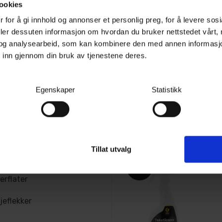
ookies
 for å gi innhold og annonser et personlig preg, for å levere sos
ean:
deler dessuten informasjon om hvordan du bruker nettstedet vårt,
og analysearbeid, som kan kombinere den med annen informasjon d
øs mengde av produktet
Carpro INSIDE Cleaner 1L m/skumtrig
 inn gjennom din bruk av tjenestene deres.
Interiørrens for skinn, tekstil og plast
1 minutt. Bruk en myk
ut.
Egenskaper
Statistikk
20+
På lager
 området helt.
598,-
Kjøp
g tekstiler.
Tillat utvalg
50%
erflater
jeflekker