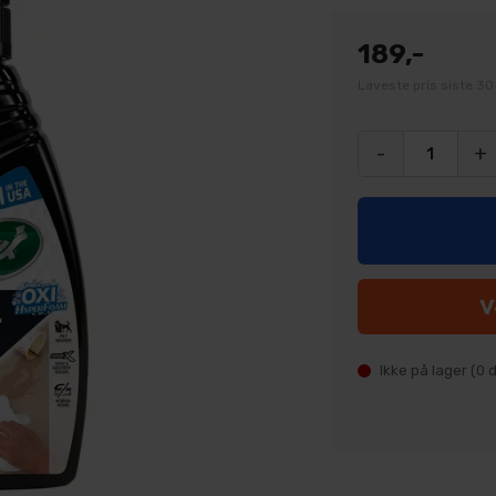
189,-
Laveste pris siste 30
-
+
Ikke på lager (
0
d