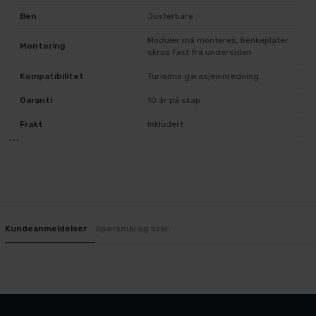
Ben
Justerbare
Moduler må monteres, benkeplater
Montering
skrus fast fra undersiden
Kompatibilitet
Turisimo garasjeinnredning
Garanti
10 år på skap
Frakt
Inkludert
```
Kundeanmeldelser
Spørsmål og svar: