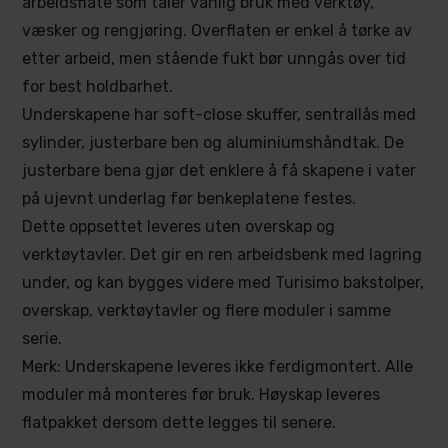
arbeidsflate som tåler vanlig bruk med verktøy,
væsker og rengjøring. Overflaten er enkel å tørke av
etter arbeid, men stående fukt bør unngås over tid
for best holdbarhet.
Underskapene har soft-close skuffer, sentrallås med
sylinder, justerbare ben og aluminiumshåndtak. De
justerbare bena gjør det enklere å få skapene i vater
på ujevnt underlag før benkeplatene festes.
Dette oppsettet leveres uten overskap og
verktøytavler. Det gir en ren arbeidsbenk med lagring
under, og kan bygges videre med Turisimo bakstolper,
overskap, verktøytavler og flere moduler i samme
serie.
Merk: Underskapene leveres ikke ferdigmontert. Alle
moduler må monteres før bruk. Høyskap leveres
flatpakket dersom dette legges til senere.