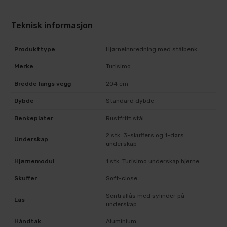
Teknisk informasjon
Produkttype
Hjørneinnredning med stålbenk
Merke
Turisimo
Bredde langs vegg
204 cm
Dybde
Standard dybde
Benkeplater
Rustfritt stål
2 stk. 3-skuffers og 1-dørs
Underskap
underskap
Hjørnemodul
1 stk. Turisimo underskap hjørne
Skuffer
Soft-close
Sentrallås med sylinder på
Lås
underskap
Håndtak
Aluminium