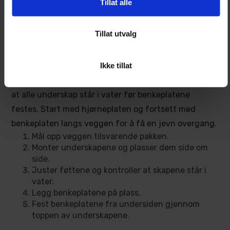
Tillat alle
1 stk. Turisimo underskap hjørne
Tillat utvalg
Montering
Ikke tillat
Plasser hjørneunderskapet i hjørnet og monter de to
kombinasjonsunderskapene langs veggen. Kontroller
at alle underskap står i vater før benkeplatene
festes. Start med hjørneplaten og fortsett med
benkeplaten langs veggen for å få en jevn overgang.
Mål opp veggen tilsvarende pakken.
Monter underskapene og plasser dem side om
side.
Juster føttene og kontroller at skapene står i
vater.
Legg benkeplatene på plass.
Fest benkeplatene fra undersiden gjennom
toppen av underskapene.