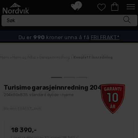
7
Du er
990
kroner unna å få
FRI FRAKT*
Hjem
>
Hjem og Fritid
>
Garasjeinnredning
>
Komplett innredning
Turisimo garasjeinnredning 204x80cm
204x80x835, standard dybde - hjørne
Varenr:
196697_bun
18 390,-
Laveste pris siste 30 dager: 18 390,-