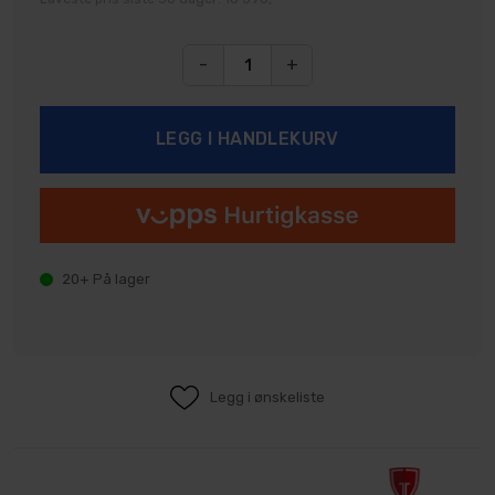
-
+
20+
På lager
Legg i ønskeliste