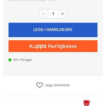
-
+
50+
På lager
Legg i ønskeliste