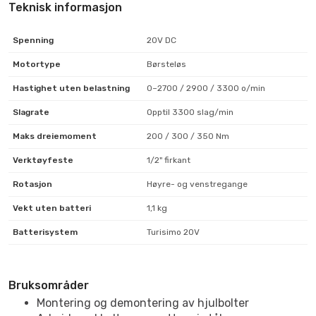
Teknisk informasjon
Spenning
20V DC
Motortype
Børsteløs
Hastighet uten belastning
0–2700 / 2900 / 3300 o/min
Slagrate
Opptil 3300 slag/min
Maks dreiemoment
200 / 300 / 350 Nm
Verktøyfeste
1/2" firkant
Rotasjon
Høyre- og venstregange
Vekt uten batteri
1,1 kg
Batterisystem
Turisimo 20V
Bruksområder
Montering og demontering av hjulbolter