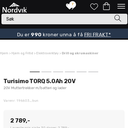
7
Du er
990
kroner unna å få
FRI FRAKT*
Hjem
>
Hjem og Fritid
>
Elektroverktøy
>
Drill og skrumaskiner
Turisimo TORQ 5.0Ah 20V
20V Muttertrekker m/batteri og lader
Varenr:
196603_bun
2 789,-
Laveste pris siste 30 dager: 2 789,-