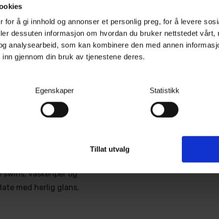
ookies
tformet for å samarbeide
 og sammen fjerner de
 for å gi innhold og annonser et personlig preg, for å levere sos
Turisimo #3 Medium Cut Pad
Medium poleringspute, 130mm/140mm, 2pk
deler dessuten informasjon om hvordan du bruker nettstedet vårt,
akken. Resultatet er en
og analysearbeid, som kan kombinere den med annen informasjon d
løffet. For de som ønsker
Ikke på lager (
41
dager)
 inn gjennom din bruk av tjenestene deres.
 Turisimo Delicato Polish
249,-
Kjøp
Egenskaper
Statistikk
tabile slipegranulater
e svekkes av varme. Dette
utmerket med både DA-
Tillat utvalg
ulatene står sterke mot
e swirls, vaskeriper og
flate med herlig glans.