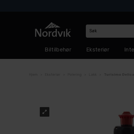
Biltilbehør
Eksteriør
Inte
Hjem
>
Eksteriør
>
Polering
>
Lakk
>
Turisimo Delica