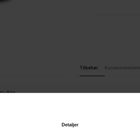
Tilbehør
Kundeanmeldel
um-fine
er, matte overflater og
en imponerende glans.
0 (2000 grit), og
Detaljer
øyglansende overflate.
idstid på lakkoverflaten