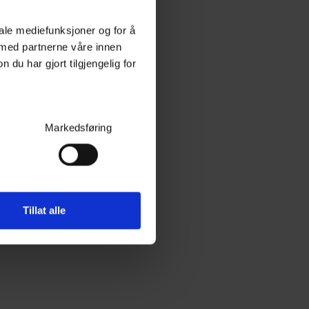
iale mediefunksjoner og for å
Turisimo #4 Fine Cut Pad
Fin poleringspute, 130mm/140mm, 2pk
 med partnerne våre innen
u har gjort tilgjengelig for
20+
På lager
249,-
Kjøp
Markedsføring
Tillat alle