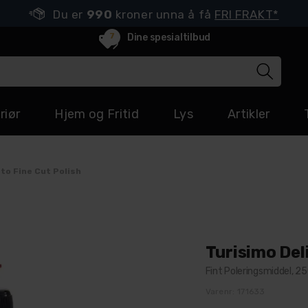
Du er
990
kroner unna å få
FRI FRAKT*
7
Dine spesialtilbud
riør
Hjem og Fritid
Lys
Artikler
to Fine Cut Polish
Turisimo Del
Fint Poleringsmiddel, 2
Varenr:
171633