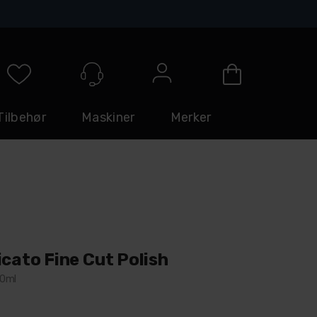
Logg inn
Tilbehør
Maskiner
Merker
icato Fine Cut Polish
50ml