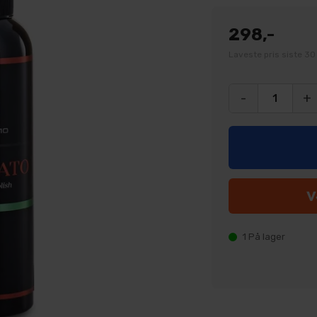
298,-
Laveste pris siste 30
-
+
1
På lager