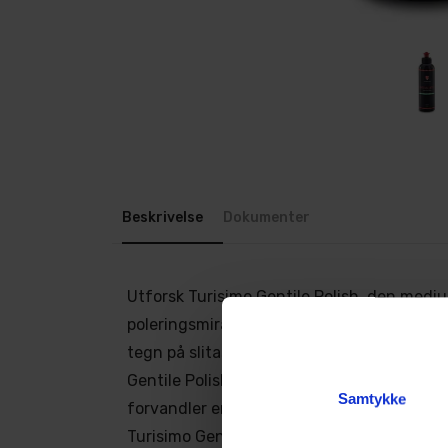
Beskrivelse
Dokumenter
Utforsk Turisimo Gentile Polish, den medi
poleringsmirakelen som fjerner moderat rip
tegn på slitasje, og gir din kjøretøyslakk 
Gentile Polish takler riper helt ned til P200
Samtykke
forvandler en rekke bruksmerker til en h
Turisimo Gentile Polish gir deg rikelig arbe