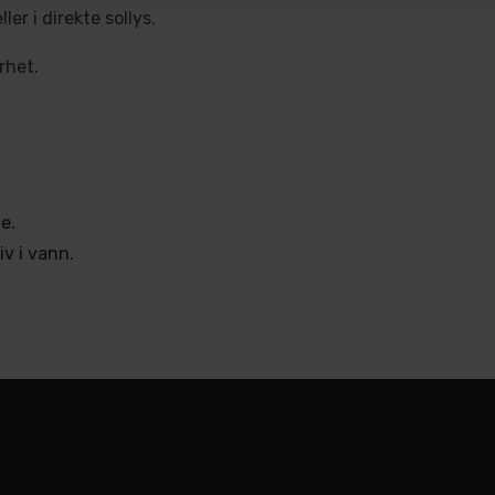
ler i direkte sollys.
rhet.
e.
iv i vann.