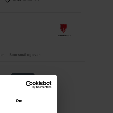
ser
Spørsmål og svar:
Om