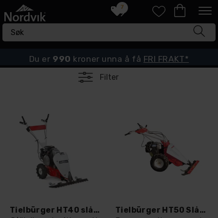
7
Du er
990
kroner unna å få
FRI FRAKT*
Filter
Tielbürger HT40 slåmaskin
Tielbürger HT50 Slåmaskin