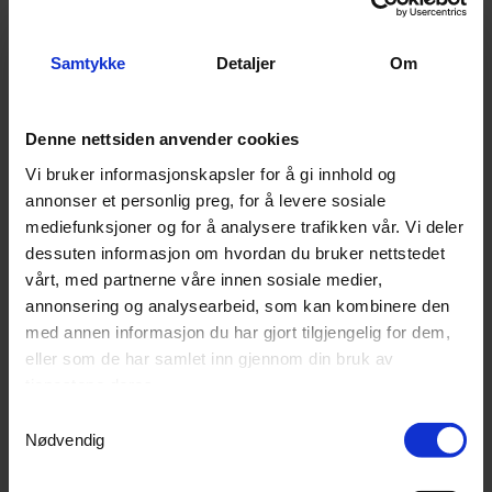
Kapasitet 2700 m² - Arbeidsbredde 97 cm
For større områder med høyt gress
Bestillingsvare (
11
dager)
Bestillingsvare (
11
dager)
Samtykke
Detaljer
Om
52 900,-
59 900,-
Kjøp
Kjøp
Denne nettsiden anvender cookies
Vi bruker informasjonskapsler for å gi innhold og
annonser et personlig preg, for å levere sosiale
mediefunksjoner og for å analysere trafikken vår. Vi deler
dessuten informasjon om hvordan du bruker nettstedet
vårt, med partnerne våre innen sosiale medier,
annonsering og analysearbeid, som kan kombinere den
med annen informasjon du har gjort tilgjengelig for dem,
eller som de har samlet inn gjennom din bruk av
tjenestene deres.
Samtykkevalg
Nødvendig
Tielbürger HTK38Pro feiemaskin
Tielbürger HTK58Hydro feiemaskin
Feiemaskin for proff bruk
5800 m²/t - rengjøring av store områder