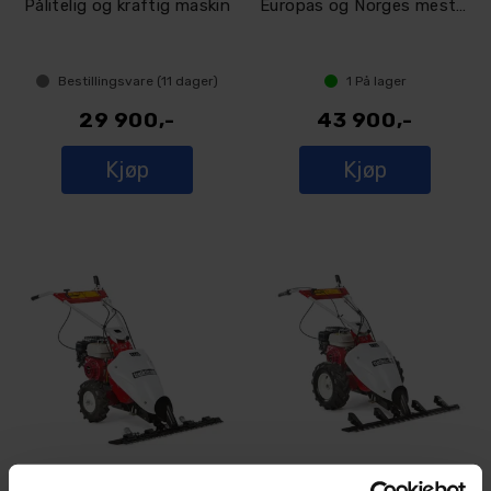
Pålitelig og kraftig maskin
Europas og Norges mest solgte slåmaskin!
Bestillingsvare (
11
dager)
1
På lager
29 900,-
43 900,-
Kjøp
Kjøp
Tielbürger HT60 slåmaskin
Tielbürger HT70 slåmaskin