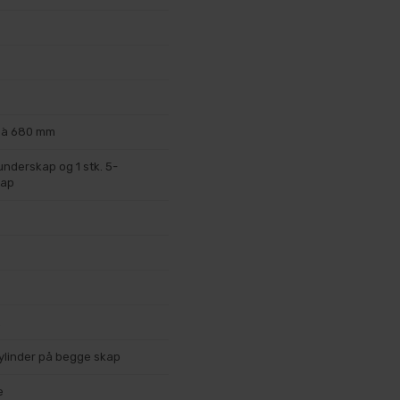
p à 680 mm
 underskap og 1 stk. 5-
kap
ylinder på begge skap
e