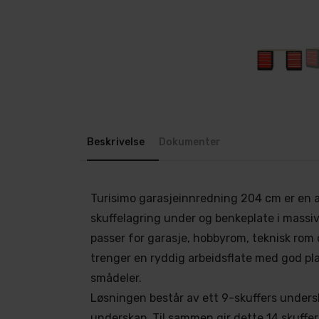
Beskrivelse
Dokumenter
Turisimo garasjeinnredning 204 cm er en
skuffelagring under og benkeplate i massi
passer for garasje, hobbyrom, teknisk rom
trenger en ryddig arbeidsflate med god pla
smådeler.
Løsningen består av ett 9-skuffers unders
underskap. Til sammen gir dette 14 skuffer