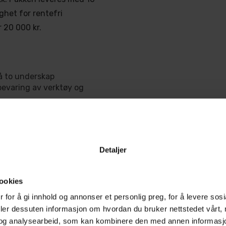
ghet for rentefri
 20 000 kr.
å to underskap
bevaring av verktøy og
pskuff og fire dypere
Detaljer
bil konstruksjon
p
ookies
 for å gi innhold og annonser et personlig preg, for å levere sos
evnt gulv
deler dessuten informasjon om hvordan du bruker nettstedet vårt,
fabrikk
o-moduler
og analysearbeid, som kan kombinere den med annen informasjon d