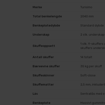
Merke
Turisimo
Total benkelengde
2040 mm
Benkeplatedybde
Standard dybde
Underskap
2 stk. underska
1 stk. 9-skuffers
Skuffeoppsett
skuffers unders
Antall skuffer
14 totalt
Bæreevne skuffer
35 kg per skuff
Skuffeskinner
Soft-close
Skuffematter
2,5 mm, inkludert
Lås
Sentrallås med s
Benkeplate
Massivt gummitr