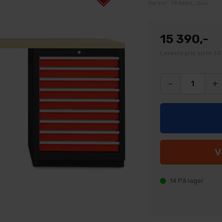
Varenr:
196696_bun
15 390,-
Laveste pris siste 30
-
+
14
På lager