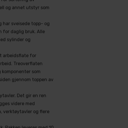
ell og annet utstyr som
og har sveisede topp- og
 for daglig bruk. Alle
med sylinder og
 arbeidsflate for
rbeid. Treoverflaten
og komponenter som
rsiden gjennom toppen av
tavler. Det gir en ren
ygges videre med
, verktøytavler og flere
kk. Pakken leveres med 10