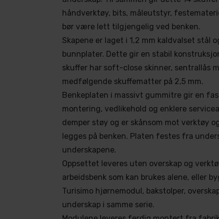
håndverktøy, bits, måleutstyr, festemateri
bør være lett tilgjengelig ved benken.
Skapene er laget i 1,2 mm kaldvalset stål 
bunnplater. Dette gir en stabil konstruksjon
skuffer har soft-close skinner, sentrallås 
medfølgende skuffematter på 2,5 mm.
Benkeplaten i massivt gummitre gir en fast
montering, vedlikehold og enklere servicea
demper støy og er skånsom mot verktøy 
legges på benken. Platen festes fra unde
underskapene.
Oppsettet leveres uten overskap og verktøy
arbeidsbenk som kan brukes alene, eller b
Turisimo hjørnemodul, bakstolper, overskap
underskap i samme serie.
Modulene leveres ferdig montert fra fabri