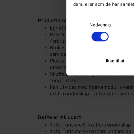
dem, eller som de har samlet
Samtykkevalg
Produktanvendelse
Nødvendig
Egnet for garasje, hobbyrom, teknisk
Passer til oppbevaring av håndverktø
forbruksmateriell
Brukes som arbeidsbenk for monterin
servicearbeid
Plasser 9-skuffers underskapet til ve
Ikke tillat
underskapet til høyre for anbefalt o
Skuffene tåler 35 kg last per skuff, m
tungt utstyr
Kan utvides med hjørnemodul, oversk
ekstra underskap fra Turisimo-serien
Dette er inkludert
1 stk. Turisimo 5-skuffers underskap
1 stk. Turisimo 9-skuffers underskap