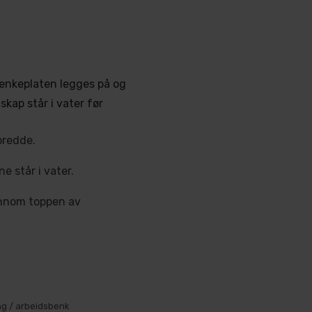
benkeplaten legges på og
skap står i vater før
bredde.
e står i vater.
ennom toppen av
ng / arbeidsbenk