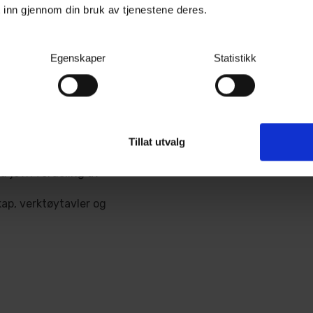
 inn gjennom din bruk av tjenestene deres.
Egenskaper
Statistikk
 rom og verksted
y, smådeler og
g, vedlikehold og
nstre og 5-skuffers
Tillat utvalg
ppsett
ed jevn fordeling av
ap, verktøytavler og