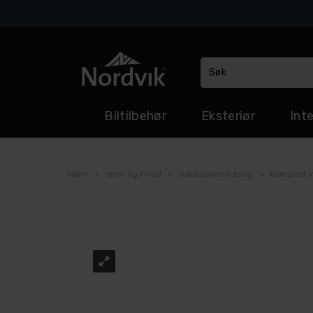
Biltilbehør
Eksteriør
Inte
Hjem
>
Hjem og Fritid
>
Garasjeinnredning
>
Komplett i