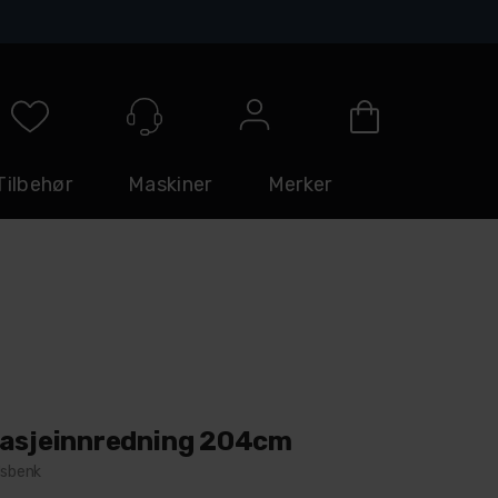
Logg inn
Tilbehør
Maskiner
Merker
rasjeinnredning 204cm
dsbenk