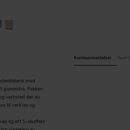
Kundeanmeldelser
Spørs
 arbeidsbenk med
vt gummitre. Pakken
 og verksted der du
ss til verktøy og
kap og ett 5-skuffers
 for sortering av