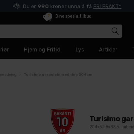
Du er
990
kroner unna å få
FRI FRAKT*
7
Dine spesialtilbud
riør
Hjem og Fritid
Lys
Artikler
nnredning
>
Turisimo garasjeinnredning 204cm
Turisimo ga
204x52,5x83,5 - arbei