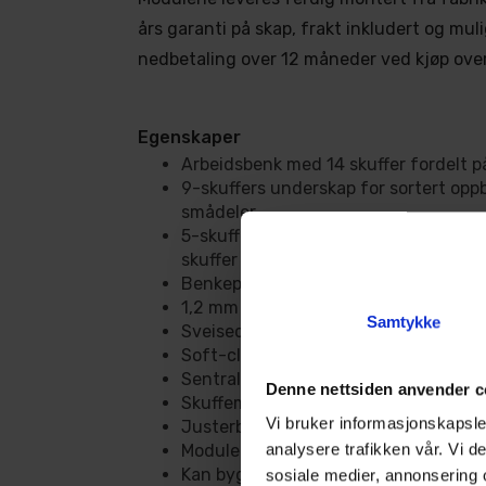
års garanti på skap, frakt inkludert og muli
nedbetaling over 12 måneder ved kjøp over
Egenskaper
Arbeidsbenk med 14 skuffer fordelt p
9-skuffers underskap for sortert opp
smådeler
5-skuffers underskap med én smal top
skuffer
Benkeplate i massivt gummitre
1,2 mm kaldvalset stål i skapene
Samtykke
Sveisede topp- og bunnplater for sta
Soft-close skinner på alle skuffer
Sentrallås med sylinder på begge ska
Denne nettsiden anvender c
Skuffematter på 2,5 mm følger med
Vi bruker informasjonskapsler
Justerbare ben for tilpasning mot uj
analysere trafikken vår. Vi 
Modulene leveres ferdig montert fra 
Kan bygges videre med flere Turisim
sosiale medier, annonsering 