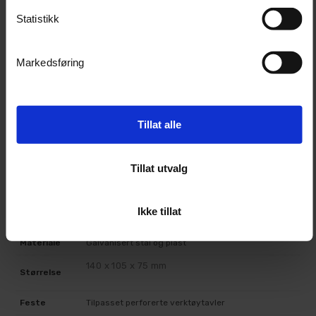
verktøytavlen.
Statistikk
Fest holderen i hullene på tavlen.
Trykk holderen forsiktig på plass og kontroller at
den sitter stabilt.
Markedsføring
Sett plastboksen i holderen.
Bruk boksen til oppbevaring av skruer, muttere,
smådeler eller annet mindre utstyr.
Tillat alle
Teknisk informasjon
Tillat utvalg
Produkttype
Oppbevaringsboks med holder
Ikke tillat
Merke
Turisimo
Materiale
Galvanisert stål og plast
140 x 105 x 75 mm
Størrelse
Feste
Tilpasset perforerte verktøytavler