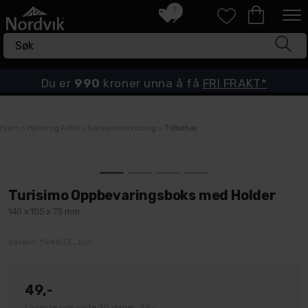
7
Du er
990
kroner unna å få
FRI FRAKT*
Hjem
>
Hjem og Fritid
>
Garasjeinnredning
>
Tilbehør
Turisimo Oppbevaringsboks med Holder
140 x 105 x 75 mm
Varenr:
194603_bun
49,-
Laveste pris siste 30 dager: 49,-