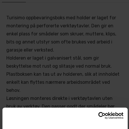
Turisimo oppbevaringsboks med holder er laget for
montering på perforerte verktøytavler. Den gir en
enkel plass for smådeler som skruer, muttere, klips,
bits og annet utstyr som ofte brukes ved arbeid i
garasje eller verksted.
Holderen er laget i galvanisert stål, som gir
beskyttelse mot rust og slitasje ved normal bruk.
Plastboksen kan tas ut av holderen, slik at innholdet
enkelt kan flyttes nærmere arbeidsområdet ved
behov.
Løsningen monteres direkte i verktøytavlen uten
bruk av verktøy. Den passer godt der smådeler bør
være synlige og lett tilgjengelige, samtidig som
arbeidsbenken holdes ryddigere.