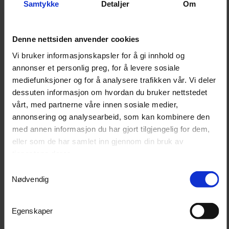
Oppbevaringsboksen kan brukes i garasje, hobbyrom,
Samtykke
Detaljer
Om
verksted og industrielle arbeidsmiljøer der perforerte
tavler benyttes til organisering av verktøy og
Denne nettsiden anvender cookies
tilbehør.
Vi bruker informasjonskapsler for å gi innhold og
annonser et personlig preg, for å levere sosiale
mediefunksjoner og for å analysere trafikken vår. Vi deler
Egenskaper
dessuten informasjon om hvordan du bruker nettstedet
Oppbevaring for skruer, muttere og andre
vårt, med partnerne våre innen sosiale medier,
smådeler
annonsering og analysearbeid, som kan kombinere den
Avtakbar plastboks for enkel tilgang til
innholdet
med annen informasjon du har gjort tilgjengelig for dem,
Holder i galvanisert stål
eller som de har samlet inn gjennom din bruk av
Passer til perforerte verktøytavler
tjenestene deres.
Monteres uten bruk av verktøy
Samtykkevalg
Egnet for garasje, verksted og arbeidsplass
Nødvendig
Egenskaper
Bruksanvisning
Velg ønsket plassering på den perforerte