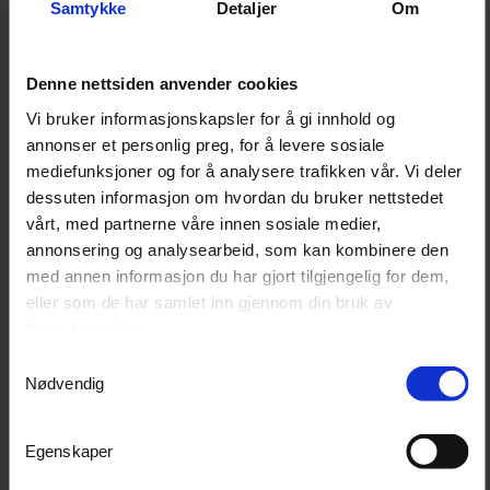
Oppbevaringsboksen kan brukes i garasje, hobbyrom,
Samtykke
Detaljer
Om
verksted og industrielle arbeidsmiljøer der perforerte
tavler benyttes til organisering av verktøy og
Denne nettsiden anvender cookies
tilbehør.
Vi bruker informasjonskapsler for å gi innhold og
annonser et personlig preg, for å levere sosiale
mediefunksjoner og for å analysere trafikken vår. Vi deler
Egenskaper
dessuten informasjon om hvordan du bruker nettstedet
Oppbevaring for skruer, muttere og andre
vårt, med partnerne våre innen sosiale medier,
smådeler
annonsering og analysearbeid, som kan kombinere den
Avtakbar plastboks for enkel tilgang til
innholdet
med annen informasjon du har gjort tilgjengelig for dem,
Holder i galvanisert stål
eller som de har samlet inn gjennom din bruk av
Passer til perforerte verktøytavler
tjenestene deres.
Monteres uten bruk av verktøy
Samtykkevalg
Egnet for garasje, verksted og arbeidsplass
Nødvendig
Egenskaper
Bruksanvisning
Velg ønsket plassering på den perforerte