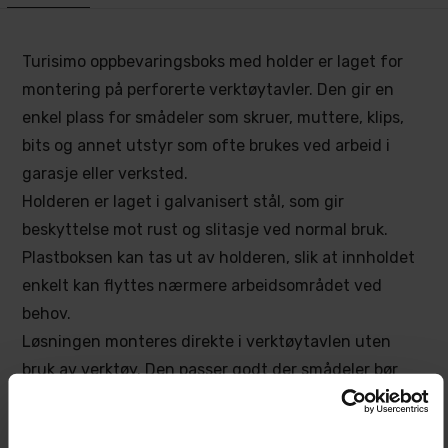
Turisimo oppbevaringsboks med holder er laget for
montering på perforerte verktøytavler. Den gir en
enkel plass for smådeler som skruer, muttere, klips,
bits og annet utstyr som ofte brukes ved arbeid i
garasje eller verksted.
Holderen er laget i galvanisert stål, som gir
beskyttelse mot rust og slitasje ved normal bruk.
Plastboksen kan tas ut av holderen, slik at innholdet
enkelt kan flyttes nærmere arbeidsområdet ved
behov.
Løsningen monteres direkte i verktøytavlen uten
bruk av verktøy. Den passer godt der smådeler bør
være synlige og lett tilgjengelige, samtidig som
arbeidsbenken holdes ryddigere.