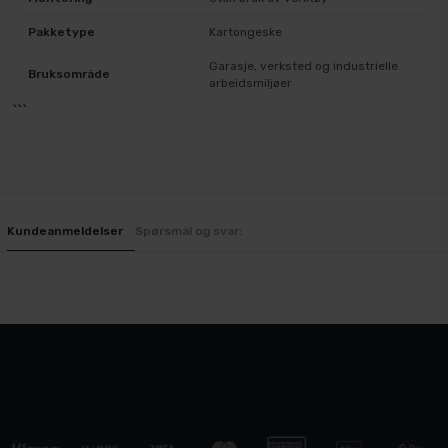
Pakketype
Kartongeske
Garasje, verksted og industrielle
Bruksområde
arbeidsmiljøer
```
Kundeanmeldelser
Spørsmål og svar: