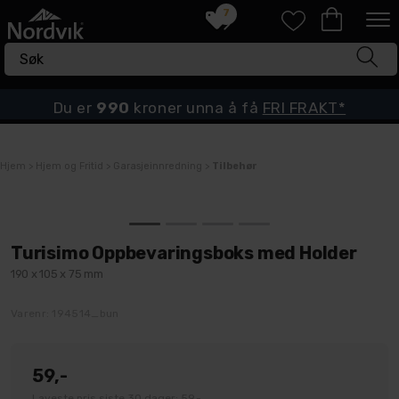
7
Du er
990
kroner unna å få
FRI FRAKT*
Hjem
>
Hjem og Fritid
>
Garasjeinnredning
>
Tilbehør
Turisimo Oppbevaringsboks med Holder
190 x 105 x 75 mm
Varenr:
194514_bun
59,-
Laveste pris siste 30 dager: 59,-