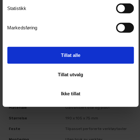
verktøytavlen.
Statistikk
Fest holderen i hullene på tavlen.
Trykk holderen forsiktig på plass og kontroller at
den sitter stabilt.
Markedsføring
Sett plastboksen i holderen.
Bruk boksen til oppbevaring av skruer, muttere,
smådeler eller annet mindre utstyr.
Tillat alle
Teknisk informasjon
Tillat utvalg
Produkttype
Oppbevaringsboks med holder
Ikke tillat
Merke
Turisimo
Materiale
Galvanisert stål og plast
Størrelse
190 x 105 x 75 mm
Feste
Tilpasset perforerte verktøytavler
Montering
Uten bruk av verktøy