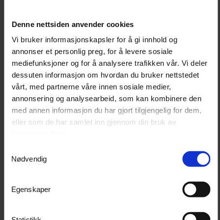
krever ikke bruk av verktøy ved montering. Den kan
flyttes etter behov dersom oppsettet på
Denne nettsiden anvender cookies
verktøytavlen endres.
Vi bruker informasjonskapsler for å gi innhold og
annonser et personlig preg, for å levere sosiale
mediefunksjoner og for å analysere trafikken vår. Vi deler
Egenskaper
dessuten informasjon om hvordan du bruker nettstedet
Dobbel krok for oppheng av verktøy og utstyr
vårt, med partnerne våre innen sosiale medier,
Passer til perforerte verktøytavler
annonsering og analysearbeid, som kan kombinere den
Laget i galvanisert stål
Monteres uten bruk av verktøy
med annen informasjon du har gjort tilgjengelig for dem,
Kan flyttes og tilpasses etter behov
eller som de har samlet inn gjennom din bruk av
Egnet for garasje, verksted og lager
tjenestene deres.
Samtykkevalg
Nødvendig
Bruksanvisning
Velg ønsket plassering på den perforerte
Egenskaper
verktøytavlen.
Sett kroken inn i hullene på tavlen.
Trykk kroken forsiktig på plass.
Statistikk