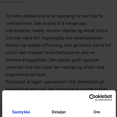
Turisimo dobbel krok er et oppheng for perforerte
verktøytavler. Den brukes til å henge opp
håndverktøy, kabler, mindre tilbehør og annet utstyr
som bør være lett tilgjengelig ved arbeidsplassen.
Kroken har dobbel utforming, som gir bedre støtte for
utstyr som trenger to kontaktpunkter eller en
bredere anleggsflate. Den passer godt i garasje,
verksted, bod eller lager der verktøy og utstyr skal
organiseres på tavle.
Produktet er laget i galvanisert stål. Overflaten gir
beskyttelse mot rust ved normal bruk og gjør kroken
egnet for miljøer der verktøyoppbevaring brukes
jevnlig.
Kroken festes direkte i den perforerte tavlen og
Samtykke
Detaljer
Om