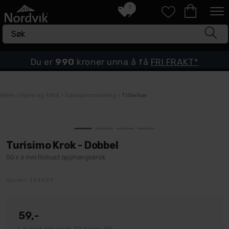
7
Du er
990
kroner unna å få
FRI FRAKT*
Hjem
>
Hjem og Fritid
>
Garasjeinnredning
>
Tilbehør
Turisimo Krok - Dobbel
50 x 6 mm Robust opphengskrok
Varenr:
194499
59,-
Laveste pris siste 30 dager: 59,-