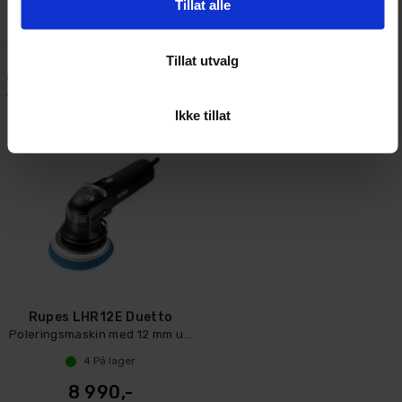
Tillat alle
Tillat utvalg
Lignende produkter
Kundeanmeldelser
Spørsmål og svar:
Ikke tillat
Rupes LHR12E Duetto
Poleringsmaskin med 12 mm utkast
4
På lager
8 990,-