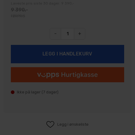
Laveste pris siste 30 dager: 9 390,-
9 390,-
FØRPRIS
-
+
Ikke på lager (
7
dager)
Legg i ønskeliste