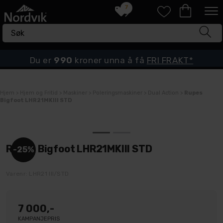
7
Du er
990
kroner unna å få
FRI FRAKT*
Hjem
>
Hjem og Fritid
>
Maskiner
>
Poleringsmaskiner
>
Dual Action
>
Rupes
Bigfoot LHR21MKIII STD
Rupes Bigfoot LHR21MKIII STD
25%
Varenr:
LHR21 III/STD
7 000,-
KAMPANJEPRIS