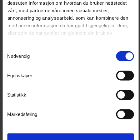
dessuten informasjon om hvordan du bruker nettstedet
vårt, med partnerne våre innen sosiale medier,
21 mm-bane er godt egnet for alle poleringsoperasjoner
annonsering og analysearbeid, som kan kombinere den
med annen informasjon du har gjort tilgjengelig for dem,
på alle typer flater: lakkerte overflater eller nylig lakkerte
eller som de har samlet inn gjennom din bruk av
flater og etterbehandlingsapplikasjoner. Garantert
tjenestene deres.
hologramfri.
Samtykkevalg
Nødvendig
Teknisk info:
Egenskaper
Størrelse bakplate: Ø150mm
Utkast: 21mm
Watt: 500
Statistikk
RPM: 3000-4500/m
Vekt: 2,7kg
Hastighetsregulator
Markedsføring
Bakplate bolt: M8
Strømledning: 9m