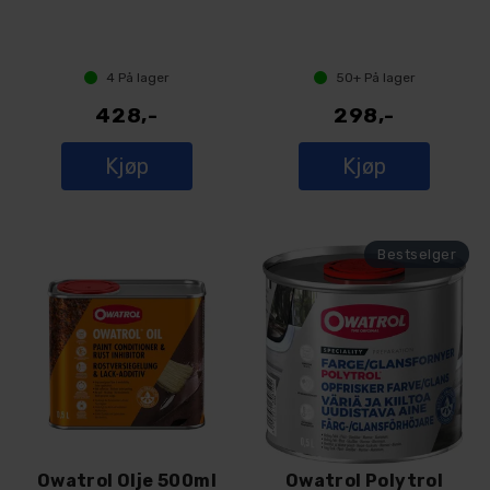
4
På lager
50+
På lager
428,-
298,-
Kjøp
Kjøp
Owatrol Olje 500ml
Owatrol Polytrol