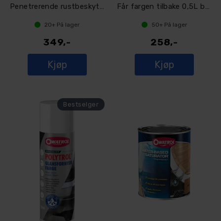
Penetrerende rustbeskyttelse og grunning
Får fargen tilbake 0,5L boks
20+
På lager
50+
På lager
349,-
258,-
Kjøp
Kjøp