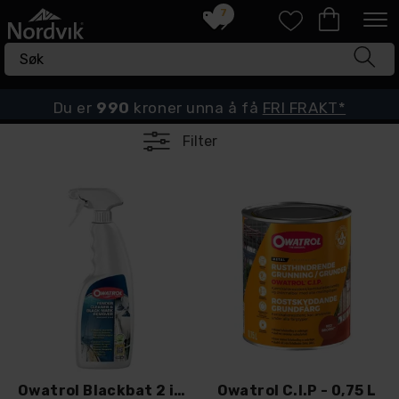
7
Du er
990
kroner unna å få
FRI FRAKT*
Filter
Owatrol Blackbat 2 in 1, 500ml
Owatrol C.I.P - 0,75 L