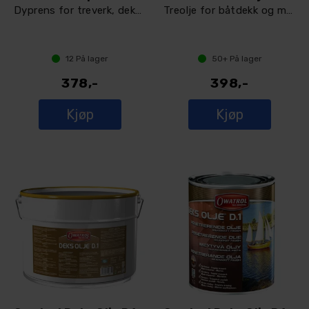
Dyprens for treverk, dekk, harde flater
Treolje for båtdekk og marine flater
12
På lager
50+
På lager
378,-
398,-
Kjøp
Kjøp