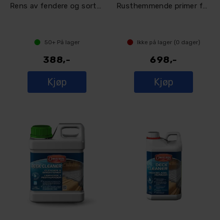
Rens av fendere og sorte merker
Rusthemmende primer for metall
50+
På lager
Ikke på lager (
0
dager)
388,-
698,-
Kjøp
Kjøp