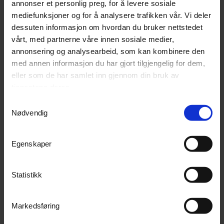
20+
På lager
50+
På lager
annonser et personlig preg, for å levere sosiale
mediefunksjoner og for å analysere trafikken vår. Vi deler
1 098,-
348,-
dessuten informasjon om hvordan du bruker nettstedet
vårt, med partnerne våre innen sosiale medier,
Kjøp
Kjøp
annonsering og analysearbeid, som kan kombinere den
med annen informasjon du har gjort tilgjengelig for dem,
eller som de har samlet inn gjennom din bruk av
tjenestene deres.
Samtykkevalg
Nødvendig
Egenskaper
Statistikk
Owatrol Edelolje, 1 L
Owatrol Marine Strip 2,5 L
Høyglans treolje for beskyttelse
Effektiv malingsfjerner for båt
Markedsføring
50+
På lager
11
På lager