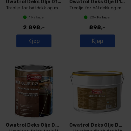
Owatrol Deks Olje D1, 10 L
Owatrol Deks Olje D1, 2.5 L
Treolje for båtdekk og marine flater
Treolje for båtdekk og marine flater
1
På lager
20+
På lager
2 898,-
898,-
Kjøp
Kjøp
Owatrol Deks Olje D2, 1 L
Owatrol Deks Olje D2, 10 L