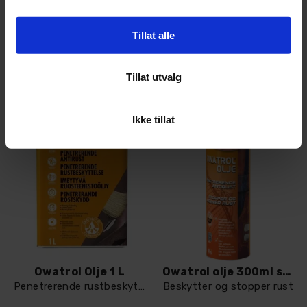
548,-
798,-
Tillat alle
Kjøp
Kjøp
Tillat utvalg
Ikke tillat
Owatrol Olje 1 L
Owatrol olje 300ml spray
Penetrerende rustbeskyttelse og grunning
Beskytter og stopper rust