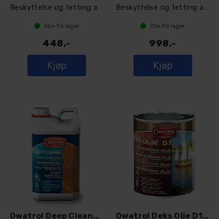
Beskyttelse og tetting av dekk
Beskyttelse og tetting av dekk
50+
På lager
20+
På lager
448,-
998,-
Kjøp
Kjøp
Owatrol Deep Cleaner 1 L
Owatrol Deks Olje D1, 1 L