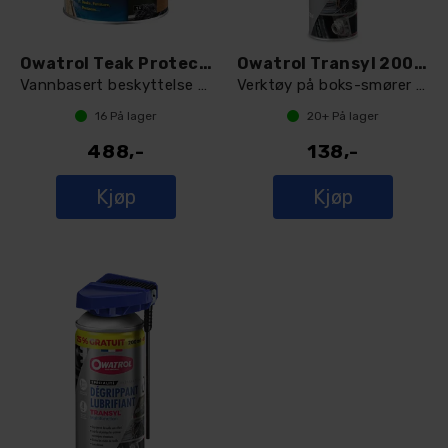
Owatrol Teak Protect Honeytone 1 L
Owatrol Transyl 200ml spray
Vannbasert beskyttelse for teak
Verktøy på boks-smører og renser
16
På lager
20+
På lager
488,-
138,-
Kjøp
Kjøp