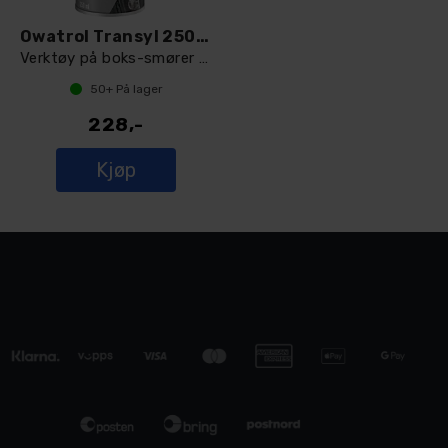
Owatrol Transyl 250ml spray
Verktøy på boks-smører og renser
50+
På lager
228,-
Kjøp