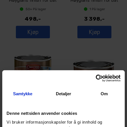
Høyglans finish for båt
Høyglans finish for båt
50+
På lager
1
På lager
498,-
3 398,-
Kjøp
Kjøp
Samtykke
Detaljer
Om
Denne nettsiden anvender cookies
Owatrol Deks Olje D2, 2,5 L
Owatrol Edelolje, 0,5 L
Høyglans finish for båt
Høyglans treolje for beskyttelse
Vi bruker informasjonskapsler for å gi innhold og