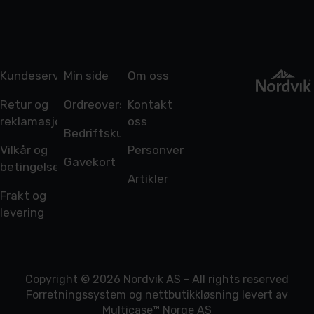
Kundeservice
Min side
Om oss
Retur og
Ordreoversikt
Kontakt
reklamasjon
oss
Bedriftskunde
Vilkår og
Personvern
Gavekort
betingelser
Artikler
Frakt og
levering
Copyright © 2026 Nordvik AS - All rights reserved
Forretningssystem
og
nettbutikkløsning
levert av
Multicase™ Norge AS