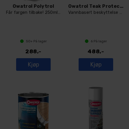
Owatrol Polytrol
Owatrol Teak Protect Classic Brown 1 L
Får fargen tilbake! 250ml. Nye lykter!
Vannbasert beskyttelse for teak
50+
På lager
6
På lager
288,-
488,-
Kjøp
Kjøp