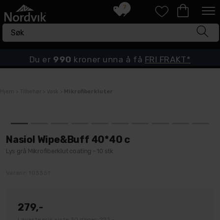
7
Du er
990
kroner unna å få
FRI FRAKT*
Hjem
>
Tilbehør
>
Vask
>
Mikrofiberkluter
Nasiol Wipe&Buff 40*40 c
Lys grå Mikrofiberklut coating - 10 stk
Varenr:
103351
279,-
Laveste pris siste 30 dager: 223,-