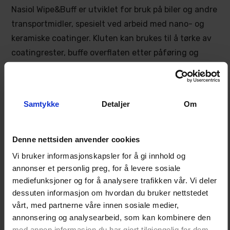
Nasiol Wipe&Buff er utviklet for bruk på biler og andre
transportmidler, spesielt ved arbeid med nano- og
keramiske coatinger. Kluten kan brukes til å tørke av
coatingrester, buffe overflaten etter påføring og
gjøre lettere rengjøringsarbeid.
Den passer godt til lakk, glass, plastdetaljer og andre
glatte overflater der det er viktig å unngå lo og
Samtykke
Detaljer
Om
merker.
Denne nettsiden anvender cookies
Egenskaper
Vi bruker informasjonskapsler for å gi innhold og
Kluten har en myk mikrofiberstruktur som gjør den
annonser et personlig preg, for å levere sosiale
skånsom mot behandlet lakk. Den kantløse
mediefunksjoner og for å analysere trafikken vår. Vi deler
utformingen reduserer risikoen for merker fra
dessuten informasjon om hvordan du bruker nettstedet
sømmer eller harde kanter under bruk.
vårt, med partnerne våre innen sosiale medier,
annonsering og analysearbeid, som kan kombinere den
Wipe&Buff kan vaskes og brukes flere ganger. For
med annen informasjon du har gjort tilgjengelig for dem,