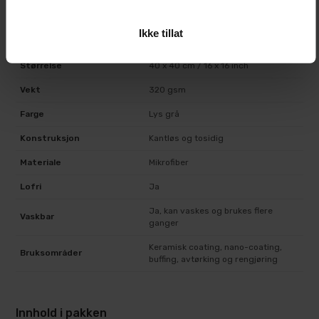
Mikrofiberklut for coating, buffing og
Type
rengjøring
Ikke tillat
Antall
10 stk
Størrelse
40 x 40 cm / 16 x 16 inch
Vekt
320 gsm
Farge
Lys grå
Konstruksjon
Kantløs og tosidig
Materiale
Mikrofiber
Lofri
Ja
Ja, kan vaskes og brukes flere
Vaskbar
ganger
Keramisk coating, nano-coating,
Bruksområder
buffing, avtørking og rengjøring
Innhold i pakken