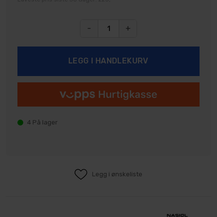
-
+
4
På lager
Legg i ønskeliste