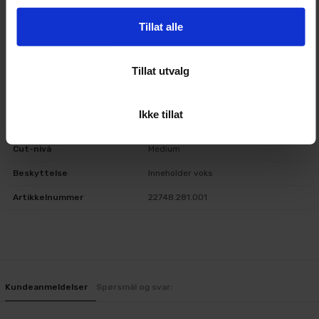
Egnet for både roterende og DA-maskin
Tillat alle
Teknisk informasjon
Tillat utvalg
Produkt
Menzerna One Step Polish 3-in-1
Ikke tillat
Volum
250 ml
Cut-nivå
Medium
Beskyttelse
Inneholder voks
Artikkelnummer
22748.281.001
Kundeanmeldelser
Spørsmål og svar: