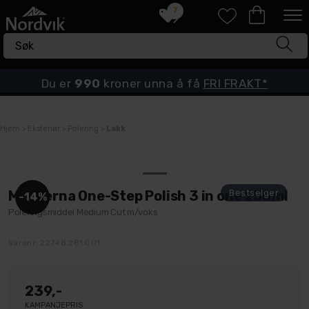
7
Du er
990
kroner unna å få
FRI FRAKT*
Hjem
>
Eksteriør
>
Polering
>
Lakk
Menzerna One-Step Polish 3 in one 250ml
14%
Poleringsmiddel Medium Cut m/voks
Varenr:
22748.281.001
239,-
KAMPANJEPRIS