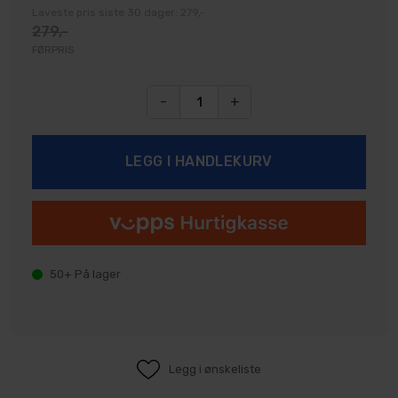
Laveste pris siste 30 dager: 279,-
279,-
FØRPRIS
-
+
50+
På lager
Legg i ønskeliste