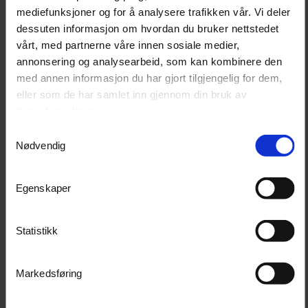
One Step 3-in-1 passer både for profesjonelle og
mediefunksjoner og for å analysere trafikken vår. Vi deler
entusiaster som ønsker en tidsbesparende løsning. Kan
dessuten informasjon om hvordan du bruker nettstedet
brukes med oscillerende eller roterende maskin, og
vårt, med partnerne våre innen sosiale medier,
fungerer på både nyere og lettere slitt lakk.
annonsering og analysearbeid, som kan kombinere den
med annen informasjon du har gjort tilgjengelig for dem,
eller som de har samlet inn gjennom din bruk av
Egenskaper
tjenestene deres.
3-i-1 løsning: korrigering, glans og beskyttelse
Samtykkevalg
Medium cut – fjerner moderate defekter
Nødvendig
Inneholder voks for beskyttende finish
Gir god glans og jevn overflate
Reduserer arbeidstid sammenlignet med flertrinns
Egenskaper
prosess
Statistikk
Bruksområde
Fjerning av moderate vaskeriper og slitasje
Markedsføring
Oppfriskning av brukt lakk
Vedlikeholdspolering med beskyttelse