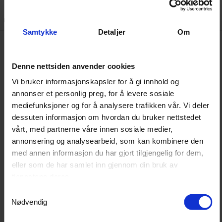
Beskrivelse
Dokumenter
Samtykke
Detaljer
Om
Meguiars Oxidation Remover er et effektivt og allsidig
Denne nettsiden anvender cookies
produkt som kan ta seg av både oksidering, riper og
Vi bruker informasjonskapsler for å gi innhold og
saltvannsflekker på en rekke overflater, inkludert
annonser et personlig preg, for å levere sosiale
gelcoat, metall og glass. Produktet er utviklet for å gi et
mediefunksjoner og for å analysere trafikken vår. Vi deler
grundig resultat som varer, og kan brukes både for hånd
dessuten informasjon om hvordan du bruker nettstedet
og med maskin.
vårt, med partnerne våre innen sosiale medier,
annonsering og analysearbeid, som kan kombinere den
med annen informasjon du har gjort tilgjengelig for dem,
Selv om dette produktet er kraftig nok til å takle tøffe
eller som de har samlet inn gjennom din bruk av
flekker, er det skånsomt nok til å ikke skade overflaten
tjenestene deres.
du jobber med. Etter bruk anbefales det å
Samtykkevalg
etterbehandle med polish og voks for å gi en optimal
Nødvendig
glans og beskyttelse.