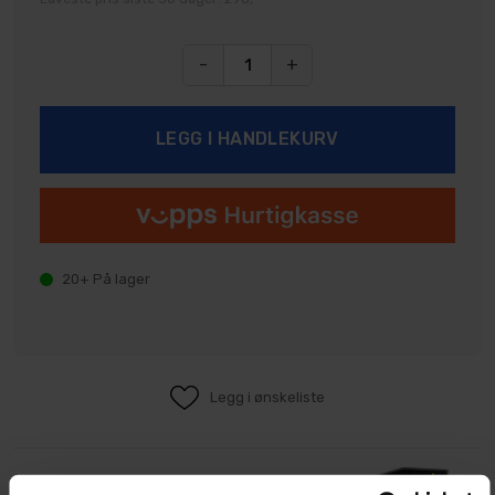
-
+
20+
På lager
Legg i ønskeliste