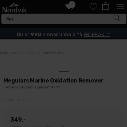
7
Du er
990
kroner unna å få
FRI FRAKT*
Hjem
>
Eksteriør
>
Polering
>
Båt/Marine
Meguiars Marine Oxidation Remover
Fjerner oksidasjon i gelcoat, 473ml
Varenr:
M4916
349,-
Laveste pris siste 30 dager: 298,-