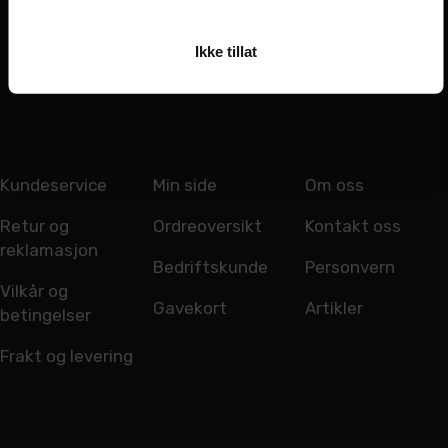
Ikke tillat
Kundeservice
Min side
Om oss
Retur og
Ordreoversikt
Kontakt oss
reklamasjon
Bedriftskunde
Personvern
Vilkår og
Gavekort
Artikler
betingelser
Frakt og levering