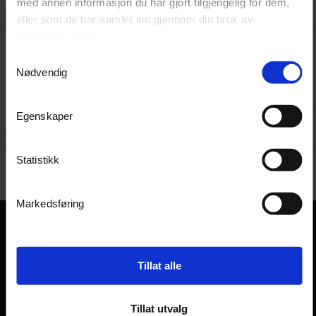
med annen informasjon du har gjort tilgjengelig for dem,
Beskrivelse
Dokumenter
eller som de har samlet inn gjennom din bruk av
tjenestene deres.
Samtykkevalg
Nødvendig
Egenskaper
Kundeanmeldelser
Spørsmål og svar:
Statistikk
Markedsføring
Tillat alle
Tillat utvalg