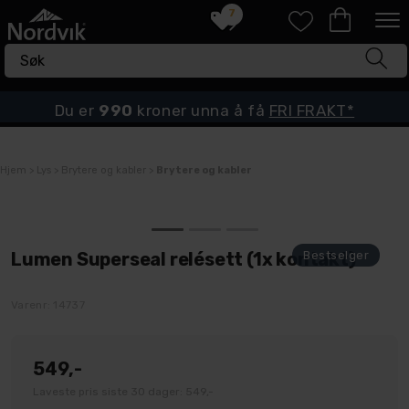
7
Du er
990
kroner unna å få
FRI FRAKT*
Hjem
>
Lys
>
Brytere og kabler
>
Brytere og kabler
Lumen Superseal relésett (1x kontakt)
Varenr:
14737
549,-
Laveste pris siste 30 dager: 549,-