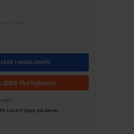
 dager: 33 900,-
dager)
t. Levert hjem på døren.