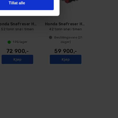
Tillat alle
Honda Snøfreser HSS 970A ETD
Honda Snøfreser HSS760A ET
52 tonn snø i timen
42 tonn snø i timen
Bestillingsvare (
21
1
På lager
dager)
72 900,-
59 900,-
Kjøp
Kjøp