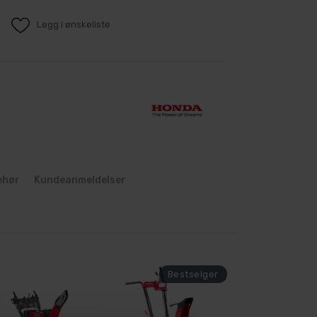
Legg i ønskeliste
ehør
Kundeanmeldelser