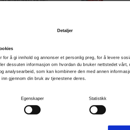
ver lang tid. Honda GX160
og Hondas bunnsolide
Detaljer
Honda Snøfreser HSM 1390i ETDR
92 tonn snø i timen
ookies
Ikke på lager (
0
dager)
 for å gi innhold og annonser et personlig preg, for å levere sos
- Snøfreser
deler dessuten informasjon om hvordan du bruker nettstedet vårt,
126 900,-
og analysearbeid, som kan kombinere den med annen informasjon d
Kjøp
 inn gjennom din bruk av tjenestene deres.
Egenskaper
Statistikk