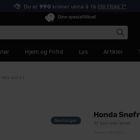
Du er
990
kroner unna å få
FRI FRAKT*
7
Dine spesialtilbud
riør
Hjem og Fritid
Lys
Artikler
 HSS 655 ET
Honda Snøfr
37 tonn snø i timen
Varenr:
HSS655T