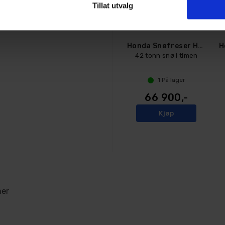
Tillat utvalg
Honda Snøfreser HSS 760A ETD
42 tonn snø i timen
1
På lager
66 900,-
Kjøp
mer