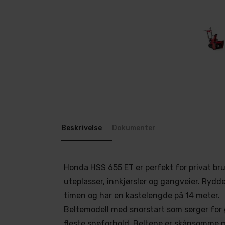
Beskrivelse
Dokumenter
Honda HSS 655 ET er perfekt for privat br
uteplasser, innkjørsler og gangveier. Rydder
timen og har en kastelengde på 14 meter.
Beltemodell med snorstart som sørger for 
fleste snøforhold. Beltene er skånsomme 