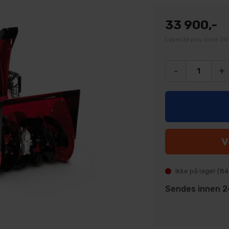
33 900,-
Laveste pris siste 30
-
+
Ikke på lager (
84
Sendes innen 24