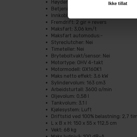
Høyderegulering snøhus: Ja
Ikke tillat
Betjening utkast: Manuell
Innkobling fresesystem: Manuell
Fremdrift: 2 gir + revers
Maksfart: 3,06 km/t
Maksfart automodus:-
Styreclutcher: Nei
Timeteller: Nei
Bryteboltvakt/sensor: Nei
Motortype: OHV 4-takt
Motormodell: GX160K1
Maks netto effekt: 3,6 kW
Sylindervolum: 163 cm3
Arbeidsturtall: 3600 o/min
Oljevolum: 0,58 l
Tankvolum: 3,1 l
Kjølesystem: Luft
Driftstid ved 100% belastning: 2,7 ti
L x B x H: 150 x 55 x 112,5 cm
Vekt: 68 kg
Maks lydnivå: 100 dB-A