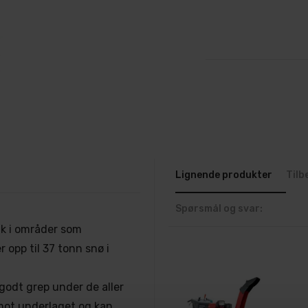
Lignende produkter
Tilb
Spørsmål og svar:
uk i områder som
 opp til 37 tonn snø i
godt grep under de aller
mot underlaget og kan