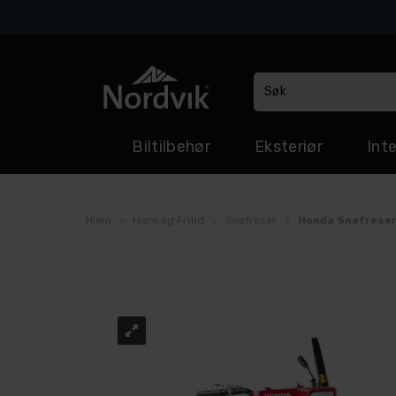
Biltilbehør
Eksteriør
Inte
Hjem
>
Hjem og Fritid
>
Snøfreser
>
Honda Snøfreser