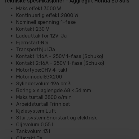
Tekniske spesifikasjoner - Aggregat Honda EU 30is
Maks effekt:3000 W
Kontinuerlig effekt:2800 W
Nominell spenning 1-fase
Kontakt:230 V
Ladeuttak for 12V: Ja
Fjernstart:Nei
Transporthjul:Ja
Kontakt 1:16A - 250V 1-fase (Schuko)
Kontakt 2:16A - 250V 1-fase (Schuko)
Motortype:OHV 4-takt
Motormodell:GX200
Sylindervolum:196 cm3
Boring x slaglengde:68 × 54 mm
Maks turtall:3800 o/min
Arbeidsturtall:Trinnløst
Kjølesystem:Luft
Startsystem:Snorstart og elektrisk
Oljevolum:0,55 l
Tankvolum:13 l
Oljevakt:Ja