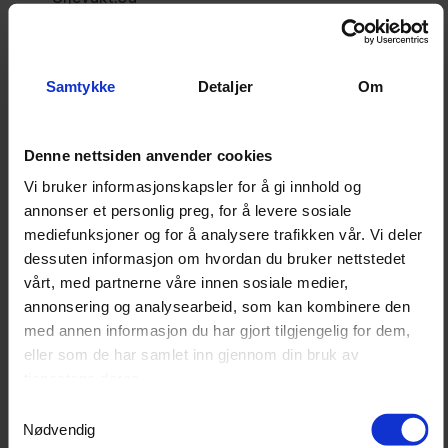
Eco-throttle:Ja
Driftstid (25% belastning):20 timer
Driftstid (100% belastning):8 timer
Ytre mål (L x B x H):62,2 x 37,9 x 48,9 cm
Samtykke
Detaljer
Om
Maks lydnivå:91 db-A
Vekt:61,2 kg
Denne nettsiden anvender cookies
Vi bruker informasjonskapsler for å gi innhold og
Hvilket aggregat bør du velge?
annonser et personlig preg, for å levere sosiale
mediefunksjoner og for å analysere trafikken vår. Vi deler
dessuten informasjon om hvordan du bruker nettstedet
vårt, med partnerne våre innen sosiale medier,
annonsering og analysearbeid, som kan kombinere den
med annen informasjon du har gjort tilgjengelig for dem,
eller som de har samlet inn gjennom din bruk av
tjenestene deres.
Samtykkevalg
Nødvendig