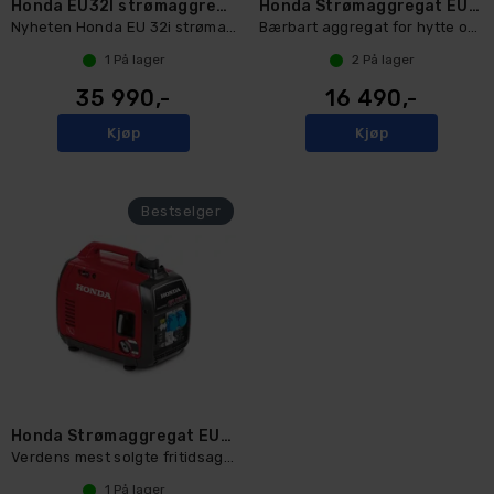
Honda EU32I strømaggregat
Honda Strømaggregat EU10i
Nyheten Honda EU 32i strømaggregat
Bærbart aggregat for hytte og fritid
1
På lager
2
På lager
35 990,-
16 490,-
Kjøp
Kjøp
Honda Strømaggregat EU22i
Verdens mest solgte fritidsaggregat
1
På lager