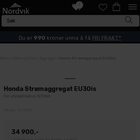
7
Du er
990
kroner unna å få
FRI FRAKT*
Hjem
>
Hjem og Fritid
>
Aggregat
>
Honda Strømaggregat EU30is
Honda Strømaggregat EU30is
For utvidet behov til fritid
Varenr:
EU30IS
34 900,-
Laveste pris siste 30 dager: 34 900,-