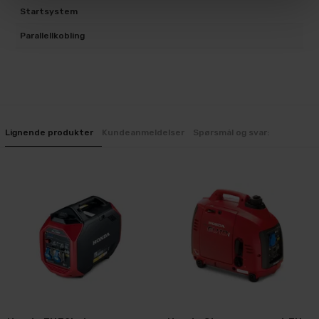
Startsystem
Re
Parallellkobling
Ja
Lignende produkter
Kundeanmeldelser
Spørsmål og svar: