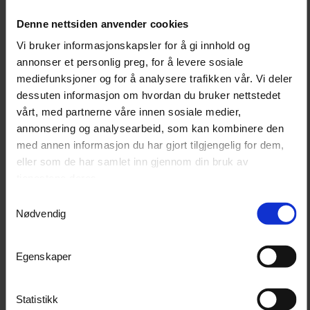
Honda EG3600CL er egnet for arbeidsplasser,
gårdsbruk, verkstedmiljøer, uteområder og andre
Denne nettsiden anvender cookies
steder der det trengs 1-fase 230V strøm uten fast
Vi bruker informasjonskapsler for å gi innhold og
strømtilgang. Den lange driftstiden gjør aggregatet
annonser et personlig preg, for å levere sosiale
praktisk ved lengre arbeidsøkter.
mediefunksjoner og for å analysere trafikken vår. Vi deler
dessuten informasjon om hvordan du bruker nettstedet
vårt, med partnerne våre innen sosiale medier,
Teknisk informasjon
annonsering og analysearbeid, som kan kombinere den
med annen informasjon du har gjort tilgjengelig for dem,
Produkt
Honda EG3600CL strømaggregat
eller som de har samlet inn gjennom din bruk av
tjenestene deres.
Produktnummer
EG3600CLGWT1
Samtykkevalg
Fase
1-fase 230V
Nødvendig
Kontinuerlig effekt
3,2 kVA / 3200 W
Maks effekt
3,6 kVA / 3600 W
Egenskaper
Nominell ampere 1-fase
13,9 A
kontakt
Statistikk