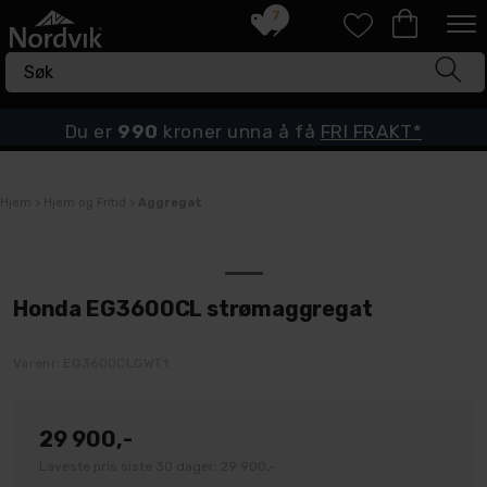
7
Du er
990
kroner unna å få
FRI FRAKT*
Hjem
>
Hjem og Fritid
>
Aggregat
Honda EG3600CL strømaggregat
Varenr:
EG3600CLGWT1
29 900,-
Laveste pris siste 30 dager: 29 900,-