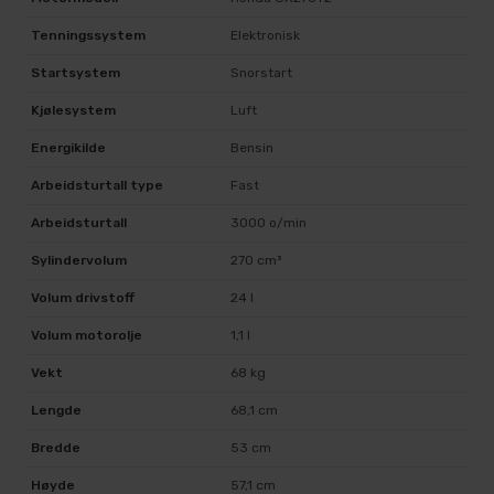
Tenningssystem
Elektronisk
Startsystem
Snorstart
Kjølesystem
Luft
Energikilde
Bensin
Arbeidsturtall type
Fast
Arbeidsturtall
3000 o/min
Sylindervolum
270 cm³
Volum drivstoff
24 l
Volum motorolje
1,1 l
Vekt
68 kg
Lengde
68,1 cm
Bredde
53 cm
Høyde
57,1 cm