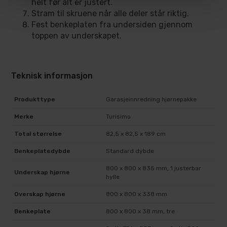
helt før alt er justert.
Stram til skruene når alle deler står riktig.
Fest benkeplaten fra undersiden gjennom
toppen av underskapet.
Teknisk informasjon
Produkttype
Garasjeinnredning hjørnepakke
Merke
Turisimo
Total størrelse
82,5 x 82,5 x 189 cm
Benkeplatedybde
Standard dybde
800 x 800 x 835 mm, 1 justerbar
Underskap hjørne
hylle
Overskap hjørne
800 x 800 x 338 mm
Benkeplate
800 x 800 x 38 mm, tre