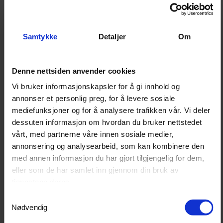
Kan bygges videre med flere moduler i Turisimo-
serien
Samtykke
Detaljer
Om
Produktanvendelse
Denne nettsiden anvender cookies
Egnet for garasje, hobbyrom og verksted
Passer som startpunkt for modulbasert
Vi bruker informasjonskapsler for å gi innhold og
innredning
annonser et personlig preg, for å levere sosiale
Kan plasseres i hjørne og utvides videre langs
mediefunksjoner og for å analysere trafikken vår. Vi deler
vegg
dessuten informasjon om hvordan du bruker nettstedet
Kan kombineres med skap, skuffer, benker og
vårt, med partnerne våre innen sosiale medier,
tavler fra Turisimo-systemet
annonsering og analysearbeid, som kan kombinere den
Forankring i vegg anbefales for stabil og sikker
med annen informasjon du har gjort tilgjengelig for dem,
montering
eller som de har samlet inn gjennom din bruk av
tjenestene deres.
Samtykkevalg
Dette er inkludert
Nødvendig
2 x 2-pack bakstolper for Turisimo innredning, 4