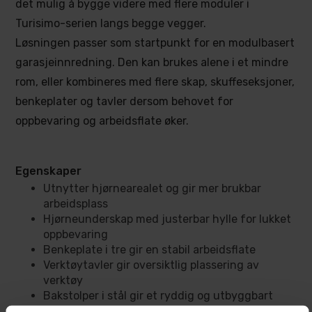
det mulig å bygge videre med flere moduler i
Turisimo-serien langs begge vegger.
Løsningen passer som startpunkt for en modulbasert
garasjeinnredning. Den kan brukes alene i et mindre
rom, eller kombineres med flere skap, skuffeseksjoner,
benkeplater og tavler dersom behovet for
oppbevaring og arbeidsflate øker.
Egenskaper
Utnytter hjørnearealet og gir mer brukbar
arbeidsplass
Hjørneunderskap med justerbar hylle for lukket
oppbevaring
Benkeplate i tre gir en stabil arbeidsflate
Verktøytavler gir oversiktlig plassering av
verktøy
Bakstolper i stål gir et ryddig og utbyggbart
system