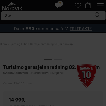
7
Du er
990
kroner unna å få
FRI FRAKT*
Hjem
>
Hjem og Fritid
>
Garasjeinnredning
>
Hjørneskap
Turisimo garasjeinnredning 82,5x82,5cm
82,5x82,5x189cm - standard dybde, hjørne
Varenr:
196650_bun
14 999,-
Laveste pris siste 30 dager: 14 999,-