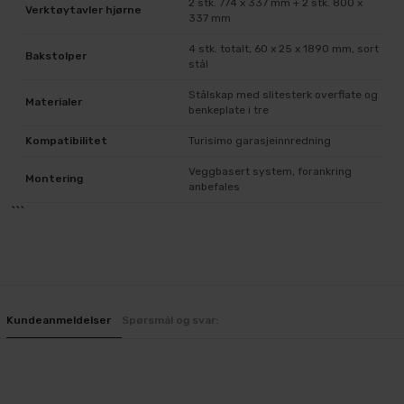
2 stk. 774 x 337 mm + 2 stk. 800 x
Verktøytavler hjørne
337 mm
4 stk. totalt, 60 x 25 x 1890 mm, sort
Bakstolper
stål
Stålskap med slitesterk overflate og
Materialer
benkeplate i tre
Kompatibilitet
Turisimo garasjeinnredning
Veggbasert system, forankring
Montering
anbefales
```
Kundeanmeldelser
Spørsmål og svar: