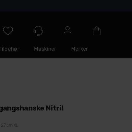
Logg inn
Tilbehør
Maskiner
Merker
gangshanske Nitril
, 27 cm XL