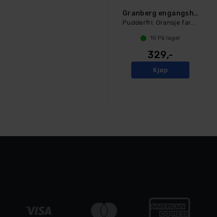
Granberg engangshanske Nitril Chemstar®
Pudderfri. Oransje farge, 27 cm Large
10
På lager
329,-
Kjøp