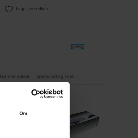
Legg i ønskeliste
deanmeldelser
Spørsmål og svar:
Om