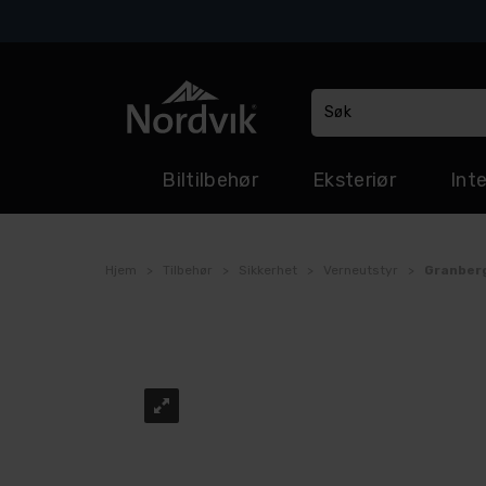
Biltilbehør
Eksteriør
Inte
Hjem
>
Tilbehør
>
Sikkerhet
>
Verneutstyr
>
Granber