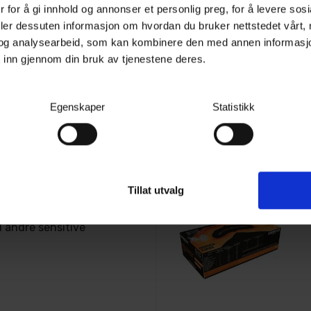
 for å gi innhold og annonser et personlig preg, for å levere sos
lier. Disse hanskene er
deler dessuten informasjon om hvordan du bruker nettstedet vårt,
alier, har mikrotekstur
og analysearbeid, som kan kombinere den med annen informasjon d
, og er godkjent for
Granberg engangshanske Nitril - Robust!
 inn gjennom din bruk av tjenestene deres.
Nitril, pudderfri. Svart, 100 stk, 2XL
edisinsk bruk. Egner seg
ndustrien, mekanisk
2
På lager
Egenskaper
Statistikk
g næringsmiddelindustri.
259,-
ine 27 cm sammenlignet
Kjøp
å 24,5 cm og Magic
se mot inntrengning av
leddet.
Tillat utvalg
 om du er møkkete på
d andre sensitive