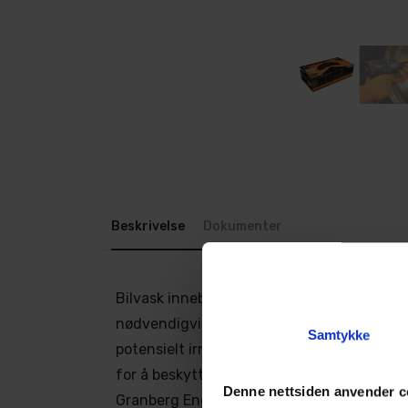
Beskrivelse
Dokumenter
Bilvask innebærer alltid bruk av kjemikalier
nødvendigvis er sterke syrer, kan alle typer
Samtykke
potensielt irritere huden. Derfor er det av
for å beskytte seg - bruk hansker.
Denne nettsiden anvender c
Granberg Engangshansker Nitril Chemstar 