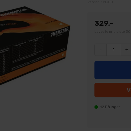
Varenr:
171388
329,-
Laveste pris siste 30
-
+
12
På lager