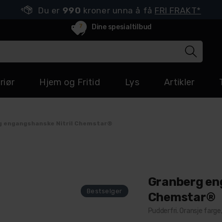
Du er
990
kroner unna å få
FRI FRAKT*
7
Dine spesialtilbud
riør
Hjem og Fritid
Lys
Artikler
g engangshanske Nitril Chemstar®
Granberg en
Chemstar®
Pudderfri. Oransje farge