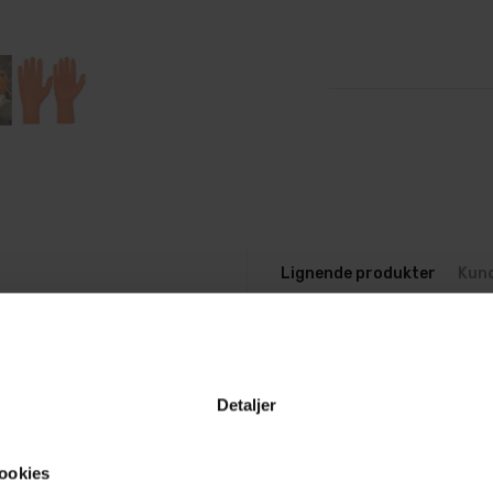
Lignende produkter
Kun
, og selv om de ikke
 kjemikalier over tid
Detaljer
gjørende å ta enkle grep
ookies
er blant de beste