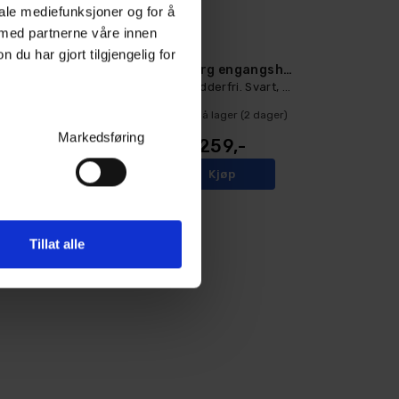
iale mediefunksjoner og for å
 med partnerne våre innen
u har gjort tilgjengelig for
Granberg engangshanske Nitril - Robust!
Granberg engangshanske Nitril - Robust!
Nitril, pudderfri. Svart, 100 stk, Large
Nitril, pudderfri. Svart, 100 stk, XL
12
På lager
Ikke på lager (
2
dager)
Markedsføring
259,-
259,-
Kjøp
Kjøp
Tillat alle