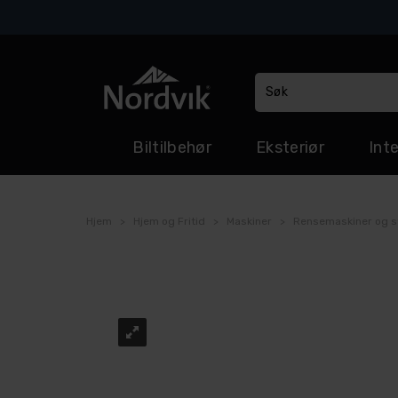
Biltilbehør
Eksteriør
Inte
Hjem
>
Hjem og Fritid
>
Maskiner
>
Rensemaskiner og s