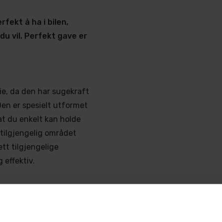
fekt å ha i bilen,
du vil. Perfekt gave er
ie, da den har sugekraft
Den er spesielt utformet
 at du enkelt kan holde
 tilgjengelig området
tt tilgjengelige
 effektiv.
ger er designet med
k. Den kan stå vertikalt