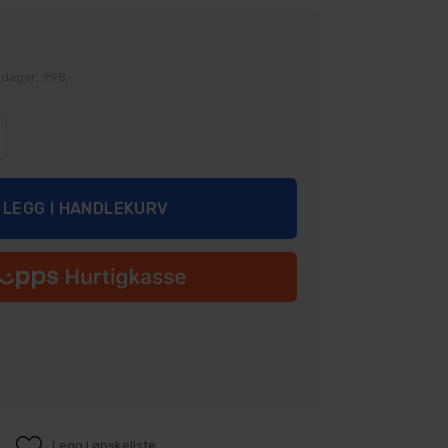
 dager: 998,-
Legg i ønskeliste