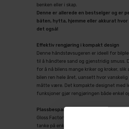
benken eller i skap.
Denne er allerede en bestselger og er per
båten, hytta, hjemme eller akkurat hvor 
det også!
Effektiv rengjøring i kompakt design
Denne håndstøvsugeren er ideell for bilple
til å håndtere sand og gjenstridig smuss. 
for å nå bilens mange kriker og kroker, slik
bilen ren hele året, uansett hvor vanskelig
måtte være. Det kompakte designet med le
funksjoner gjør rengjøringen både enkel og
Plassbesparende og brukervennlig
Gloss Factory Ekstremt Kraftig Ministøvsu
tanke på enkel oppbevaring og praktisk bru