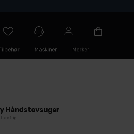
Logg inn
Tilbehør
Maskiner
Merker
ry Håndstøvsuger
t kraftig