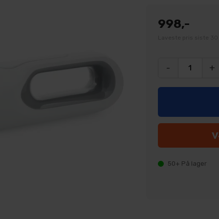
998,-
Laveste pris siste 30
-
+
50+
På lager