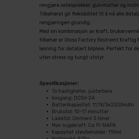
rengjøre setesprekker, gulvmatter og inst
Tilbehøret gir fleksibilitet til å nå alle detal
rengjøringen grundig.
Med sin kombinasjon av kraft, brukervennli
tilbehør er Gloss Factory Ekstremt Kraftig 
løsning for detaljert bilpleie. Perfekt for 
uten stress og tungt utstyr.
Spesifikasjoner:
To hastigheter, justerbare
Inngang: DC5V-2A
Batterikapasitet: 11,1V/3x2200mAh
Brukstid: 10-17 minutter
Ladetid: Omtrent 3 timer
Max sugekraft: Ca 11-16kPA
Kapasitet støvbeholder: 110ml
Nettovekt: 575g