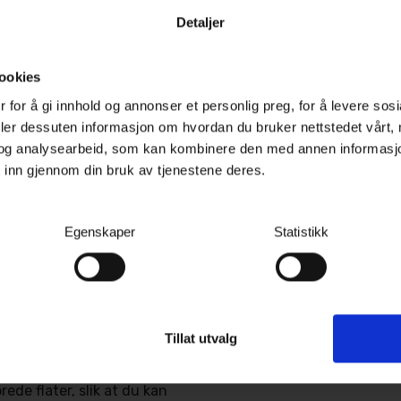
deg som ønsker en
Detaljer
r utover ytelsen. Dette
usiaster som krever en
ookies
endig klumpete utstyr.
 for å gi innhold og annonser et personlig preg, for å levere sos
deler dessuten informasjon om hvordan du bruker nettstedet vårt,
og analysearbeid, som kan kombinere den med annen informasjon d
raftige ministøvsugeren
 inn gjennom din bruk av tjenestene deres.
mmemekanisme som raskt
lteret reduserer behovet
Egenskaper
Statistikk
og du kan holde
rte prosedyrer.
gjøring
Tillat utvalg
s Gloss Factory Ekstremt
 av tilbehør. Dette
ede flater, slik at du kan