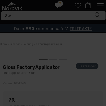
7
Du er
990
kroner unna å få
FRI FRAKT*
Hjem
>
Tilbehør
>
Polering
>
Påføringssvamper
Gloss Factory Applicator
Håndapplikatorer, 6 stk
Varenr:
1814245
79,-
Laveste pris siste 30 dager: 69,-