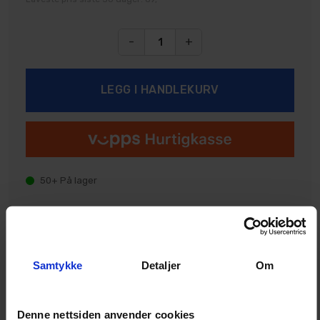
-
+
50+
På lager
Legg i ønskeliste
Samtykke
Detaljer
Om
Denne nettsiden anvender cookies