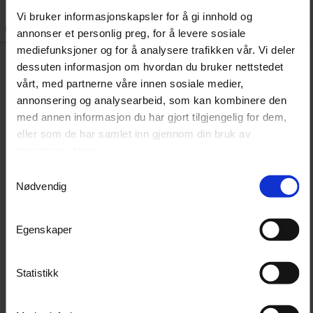
Vi bruker informasjonskapsler for å gi innhold og
Beskrivelse
Dokumenter
annonser et personlig preg, for å levere sosiale
mediefunksjoner og for å analysere trafikken vår. Vi deler
dessuten informasjon om hvordan du bruker nettstedet
Denne universale håndapplikatoren fungerer til alle
vårt, med partnerne våre innen sosiale medier,
oppgaver. Gloss Factory Applicator er laget av mykt og
annonsering og analysearbeid, som kan kombinere den
med annen informasjon du har gjort tilgjengelig for dem,
skånsomt skum, og er derfor godt egnet til
eller som de har samlet inn gjennom din bruk av
håndpolering.
tjenestene deres.
Samtykkevalg
Gloss Factory Applicator kan du også bruke til å påføre
Nødvendig
dekkfornyere. skinnbalsam og alt annet du ønsker.
Egenskaper
Vask produktet for hånd eller med pad celaner.
Statistikk
Gloss Factory Applicator kommer i rør med 6 stk.