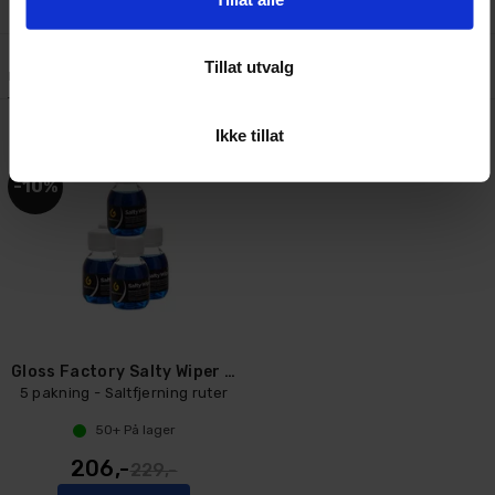
Tillat utvalg
Lignende produkter
Kundeanmeldelser
Spørsmål og svar:
Ikke tillat
10%
Gloss Factory Salty Wiper Boost 5 stk
5 pakning - Saltfjerning ruter
50+
På lager
206,-
229,-