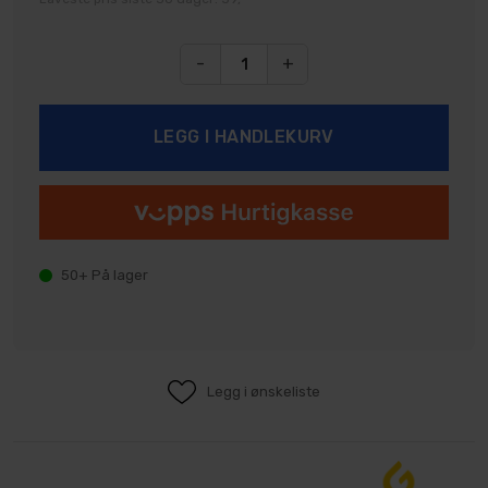
-
+
50+
På lager
Legg i ønskeliste