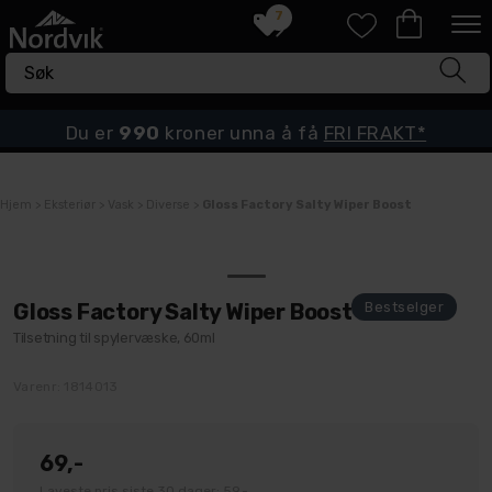
7
Du er
990
kroner unna å få
FRI FRAKT*
Hjem
>
Eksteriør
>
Vask
>
Diverse
>
Gloss Factory Salty Wiper Boost
Gloss Factory Salty Wiper Boost
Tilsetning til spylervæske, 60ml
Varenr:
1814013
69,-
Laveste pris siste 30 dager: 59,-