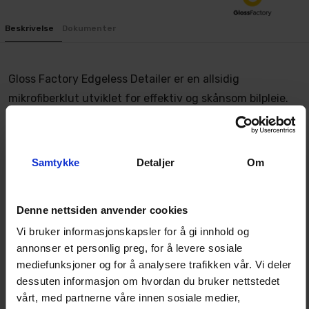
Beskrivelse
Dokumenter
Gloss Factory Edgeless Detailer er en allsidig
mikrofiberklut utviklet for effektiv og skånsom bilpleie.
Kluten måler 40x40 cm og har en sammensetning av
80% polyester og 20% polyamid, med en vekt på 400
GSM. Den sømløse utformingen minimerer risikoen for
Samtykke
Detaljer
Om
riper, noe som gjør den godt egnet for detaljert
rengjøring av kjøretøy.
Denne nettsiden anvender cookies
Vi bruker informasjonskapsler for å gi innhold og
annonser et personlig preg, for å levere sosiale
Egenskaper
mediefunksjoner og for å analysere trafikken vår. Vi deler
Myk og slitesterk blanding av 80% polyester og
dessuten informasjon om hvordan du bruker nettstedet
20% polyamid for optimal absorbering.
vårt, med partnerne våre innen sosiale medier,
Sømløs design uten kanter reduserer risikoen for