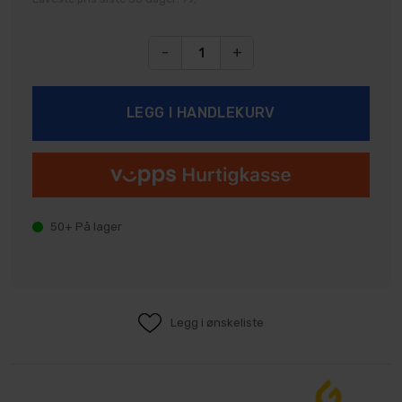
-
+
50+
På lager
Legg i ønskeliste