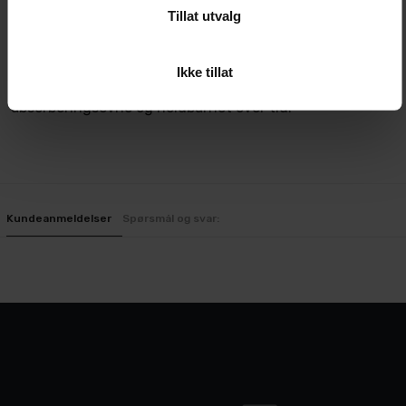
Unngå tøymykner, da dette kan tette fibrene og
Tillat utvalg
redusere klutens effektivitet.
Ikke tillat
Med riktig vedlikehold beholder mikrofiberkluten sin
absorberingsevne og holdbarhet over tid.
Kundeanmeldelser
Spørsmål og svar: