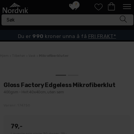
7
Du er
990
kroner unna å få
FRI FRAKT*
Hjem
>
Tilbehør
>
Vask
>
Mikrofiberkluter
Gloss Factory Edgeless Mikrofiberklut
400gsm - Hvit 40x40cm, uten søm
Varenr:
174750
79,-
Laveste pris siste 30 dager: 79,-