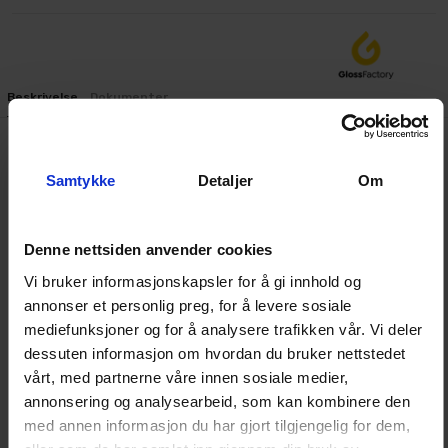
Beskrivelse
Dokumenter
Fjerning av hundehår, kattehår og andre dyrehår som
Samtykke
Detaljer
Om
sitter fast i tekstilmattene i bilen kan være en
utfordrende oppgave. Men nå har du Gloss Factory
Dyrehårsfjerner, også kjent som "hundehårsfjerneren,"
Denne nettsiden anvender cookies
som gjør jobben mye enklere!
Gloss Factory Dyrehårsfjerner er en smart børste som
Vi bruker informasjonskapsler for å gi innhold og
annonser et personlig preg, for å levere sosiale
effektivt og problemfritt fjerner alle typer dyrehår fra
mediefunksjoner og for å analysere trafikken vår. Vi deler
ulike stofftrekk i bilen og på møbler. Enten du har en
dessuten informasjon om hvordan du bruker nettstedet
hund, katt eller andre kjæledyr som røyter, vil du helt
vårt, med partnerne våre innen sosiale medier,
sikkert sette pris på denne hjelpen.
annonsering og analysearbeid, som kan kombinere den
med annen informasjon du har gjort tilgjengelig for dem,