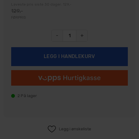
Laveste pris siste 30 dager: 129,-
129,-
FØRPRIS
-
+
2
På lager
Legg i ønskeliste