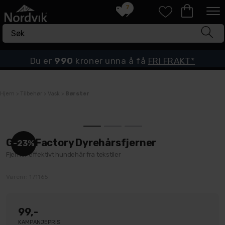
7
Du er
990
kroner unna å få
FRI FRAKT*
Hjem
>
Tilbehør
>
Vask
>
Børster
Gloss Factory Dyrehårsfjerner
23%
Fjerner effektivt hundehår fra tekstiler
Varenr:
171165
99,-
KAMPANJEPRIS