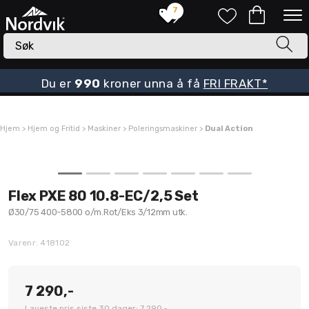
7
Du er
990
kroner unna å få
FRI FRAKT*
Hjem
>
Hjem og Fritid
>
Maskiner
>
Poleringsmaskiner
>
Dual Action
Flex PXE 80 10.8-EC/2,5 Set
Ø30/75 400-5800 o/m.Rot/Eks 3/12mm utk.
Varenr:
418102
7 290,-
Laveste pris siste 30 dager: 7 290,-