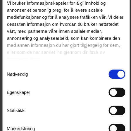
Vi bruker informasjonskapsler for å gi innhold og
gårdsbruk, byggeplasser, verksteder, uteområder og
annonser et personlig preg, for å levere sosiale
ved midlertidige strømbehov.
mediefunksjoner og for å analysere trafikken vår. Vi deler
dessuten informasjon om hvordan du bruker nettstedet
vårt, med partnerne våre innen sosiale medier,
Teknisk informasjon
annonsering og analysearbeid, som kan kombinere den
med annen informasjon du har gjort tilgjengelig for dem,
Produkt
E-power EP3300 strømaggregat
eller som de har samlet inn gjennom din bruk av
tjenestene deres.
Produktnummer
990000300
Samtykkevalg
Fase
1-fase 230V
Nødvendig
Kontinuerlig effekt
2,7 kVA
Maks effekt
3 kVA
Egenskaper
Nominell ampere 1-fase
11,7 A
kontakt
Statistikk
Nominell frekvens
50 Hz
Kontakt 1
16A - 250V 1-fase, Schuko
Markedsføring