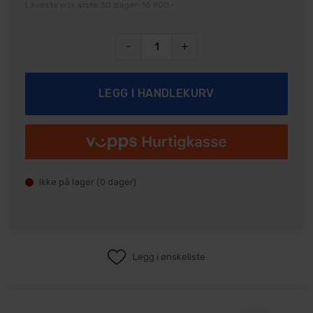
Laveste pris siste 30 dager: 16 900,-
-
+
Ikke på lager (
0
dager)
Legg i ønskeliste