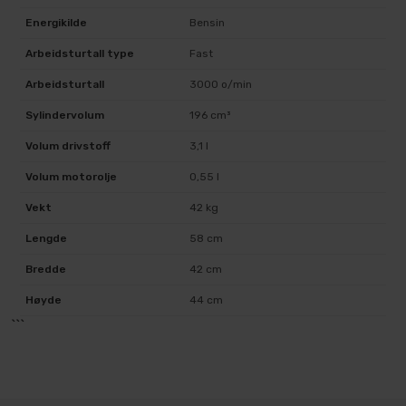
Energikilde
Bensin
Arbeidsturtall type
Fast
Arbeidsturtall
3000 o/min
Sylindervolum
196 cm³
Volum drivstoff
3,1 l
Volum motorolje
0,55 l
Vekt
42 kg
Lengde
58 cm
Bredde
42 cm
Høyde
44 cm
```