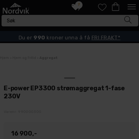
7
Du er
990
kroner unna å få
FRI FRAKT*
Hjem
>
Hjem og Fritid
>
Aggregat
E-power EP3300 strømaggregat 1-fase
230V
Varenr:
990000300
16 900,-