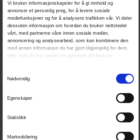
Vi bruker informasjonskapsler for å gi innhold og
kjøremønster. Maskinen har parkeringsbrems, av/på-
annonser et personlig preg, for å levere sosiale
bryter, av/på-knapp og IPX4-klassifisering.
mediefunksjoner og for å analysere trafikken vår. Vi deler
Cramers 82V-serie består av batteridrevne produkter
dessuten informasjon om hvordan du bruker nettstedet
for brukere som trenger kapasitet til hage,
vårt, med partnerne våre innen sosiale medier,
grøntvedlikehold, eiendom og lettere
annonsering og analysearbeid, som kan kombinere den
transportoppgaver.
med annen informasjon du har gjort tilgjengelig for dem,
eller som de har samlet inn gjennom din bruk av
Produktet kan registreres for opptil 5 års garanti.*
tjenestene deres.
Samtykkevalg
Nødvendig
Bruksområder
Cramer 82UC passer til transport av jord, grus, ved,
planter, avfall, utstyr og annet materiell på
Egenskaper
gårdsbruk, større hager, anlegg, kirkegårder, parker,
borettslag og næringseiendommer.
Statistikk
Teknisk informasjon
Markedsføring