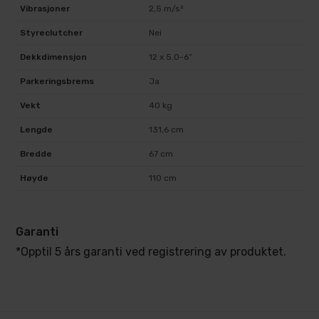
Vibrasjoner
2,5 m/s²
Styreclutcher
Nei
Dekkdimensjon
12 x 5.0-6”
Parkeringsbrems
Ja
Vekt
40 kg
Lengde
131,6 cm
Bredde
67 cm
Høyde
110 cm
Garanti
*Opptil 5 års garanti ved registrering av produktet.