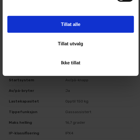
Produkt
Cramer 82UC trillebår
Energikilde
Batteri
Tillat alle
Anbefalt batteri
82V290
Driftstid med anbefalt
Tillat utvalg
Opptil 100 min
batteri
Maks driftstid
Opptil 150 min
Ikke tillat
Motortype
Børsteløs
Startsystem
Av/på-knapp
Av/på-bryter
Ja
Lastekapasitet
Opptil 150 kg
Tippefunksjon
Gassassistert
Maks helling
16,7 grader
IP-klassifisering
IPX4