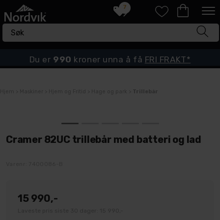
7
Du er
990
kroner unna å få
FRI FRAKT*
Hjem
>
Maskiner
>
Hjem og Fritid
>
Hage og park
>
Trillebår
Cramer 82UC trillebår med batteri og lad
Varenr:
7400086-B
15 990,-
Laveste pris siste 30 dager: 15 990,-