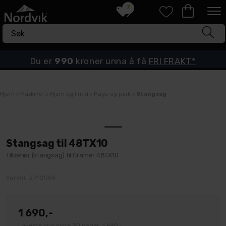
7
Du er
990
kroner unna å få
FRI FRAKT*
Hjem
>
Maskiner
>
Hjem og Fritid
>
Hage og park
>
Stangsag
Stangsag til 48TX10
Tilbehør (stangsag) til Cramer 48TX10
Varenr:
2912086
1 690,-
Laveste pris siste 30 dager: 1 690,-