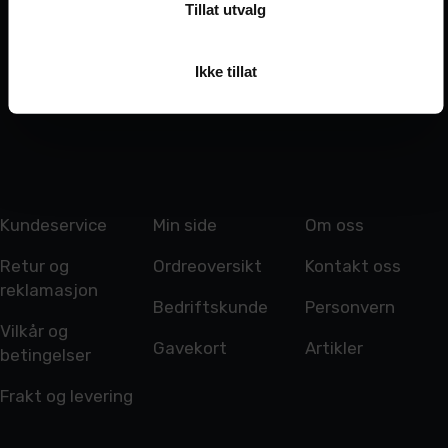
Tillat utvalg
Ikke tillat
Kundeservice
Min side
Om oss
Retur og
Ordreoversikt
Kontakt oss
reklamasjon
Bedriftskunde
Personvern
Vilkår og
Gavekort
Artikler
betingelser
Frakt og levering