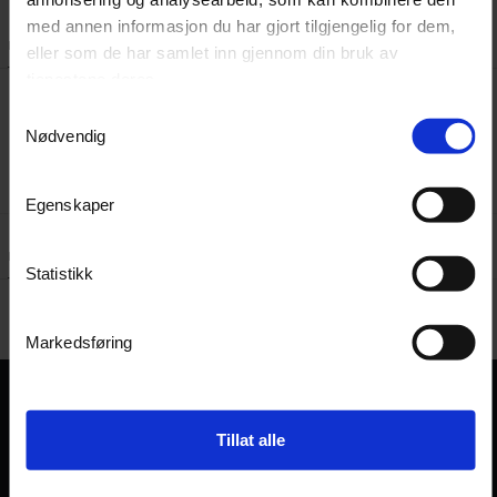
med annen informasjon du har gjort tilgjengelig for dem,
Beskrivelse
Dokumenter
eller som de har samlet inn gjennom din bruk av
tjenestene deres.
Samtykkevalg
Stangsag til Cramer 48TX10
Nødvendig
Egenskaper
Kundeanmeldelser
Spørsmål og svar:
Statistikk
Markedsføring
Tillat alle