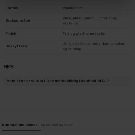
Formel
Vannbasert
Vinyl, plast, gummi – interiør og
Bruksområde
eksteriør
Finish
Tørr og glatt, uten rester
UV-beskyttelse, motvirker sprekker
Beskyttelse
og falming
HMS
Produktet er vurdert ikke merkepliktig i henhold til CLP
Kundeanmeldelser
Spørsmål og svar: