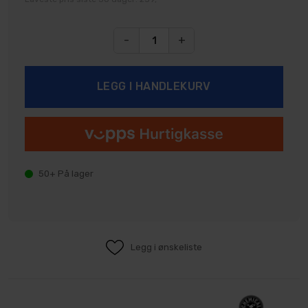
-
+
50+
På lager
Legg i ønskeliste