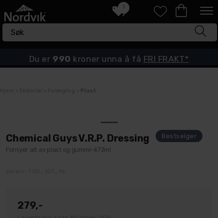
7
Du er
990
kroner unna å få
FRI FRAKT*
Hjem
>
Eksteriør
>
Forsegling
>
Plast
Chemical Guys V.R.P. Dressing
Fornyer alt av plast og gummi-473ml
Varenr:
TVD_107_16
279,-
Laveste pris siste 30 dager: 259,-