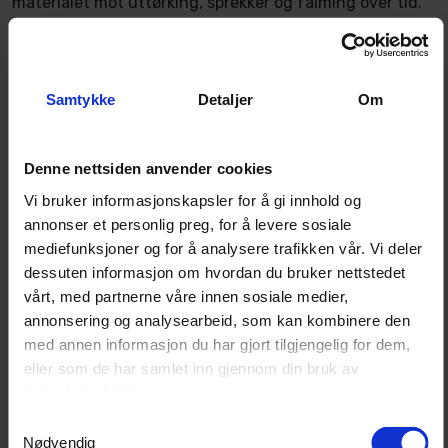
materialet mot uttørking, sprekker og falming over tid.
Ideelt for dekk, støtfangere, interiørdetaljer, lister og
komponenter i motorrommet.
Samtykke
Detaljer
Om
Beskytter mot UV-stråling
Denne nettsiden anvender cookies
Inneholder avanserte UV-blokkere som forhindrer
skader fra solen og forlenge levetiden til materialer som
Vi bruker informasjonskapsler for å gi innhold og
annonser et personlig preg, for å levere sosiale
er eksponert for sollys. Regelmessig bruk bidrar til å
mediefunksjoner og for å analysere trafikken vår. Vi deler
bevare originalfargen og motvirke falming og sprekker.
dessuten informasjon om hvordan du bruker nettstedet
vårt, med partnerne våre innen sosiale medier,
annonsering og analysearbeid, som kan kombinere den
Bruksområder
med annen informasjon du har gjort tilgjengelig for dem,
Eksteriør: dekk, lister, speilhus, støtfangere og
eller som de har samlet inn gjennom din bruk av
plastdetaljer
tjenestene deres.
Interiør: dashbord, dørpaneler og midtkonsoller
Samtykkevalg
Motorrom: slanger, deksler og gummikomponenter
Nødvendig