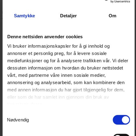
Beskrivelse
Dokumenter
Samtykke
Detaljer
Om
Chemical Guys InnerClean er en rask og effektiv
Denne nettsiden anvender cookies
interiørrens for bilens innvendige flater. Den spesielle
Vi bruker informasjonskapsler for å gi innhold og
sammensetningen gjør det enkelt å fjerne skitt, støv og
annonser et personlig preg, for å levere sosiale
fett, samtidig som den gjenoppretter den opprinnelige
mediefunksjoner og for å analysere trafikken vår. Vi deler
dessuten informasjon om hvordan du bruker nettstedet
glansen uten å etterlate skjolder eller striper.
vårt, med partnerne våre innen sosiale medier,
Produktet egner seg godt for rengjøring og fornying av
annonsering og analysearbeid, som kan kombinere den
dashbord, dørpaneler, ratt, vinyl og LCD-skjermer i én
med annen informasjon du har gjort tilgjengelig for dem,
operasjon. InnerClean har en forbedret antistatisk
eller som de har samlet inn gjennom din bruk av
formel som hindrer støv og smuss fra å samle seg, og
tjenestene deres.
den etterlater ingen rester etter bruk.
Samtykkevalg
InnerClean gir også UV-beskyttelse til dashbord, paneler
Nødvendig
og skinn, og inneholder antistatiske ingredienser som