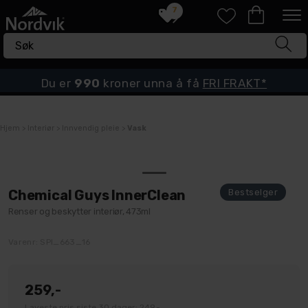
7
Du er
990
kroner unna å få
FRI FRAKT*
Hjem
>
Interiør
>
Innvendig pleie
>
Vask
Chemical Guys InnerClean
Renser og beskytter interiør, 473ml
Varenr:
SPI_663_16
259,-
Laveste pris siste 30 dager: 249,-