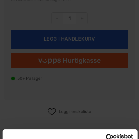
-
+
50+
På lager
Legg i ønskeliste