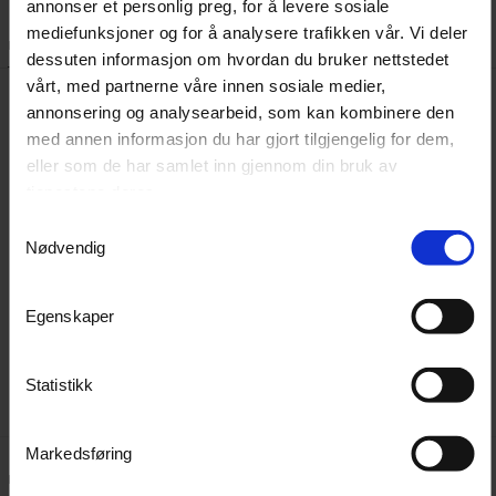
annonser et personlig preg, for å levere sosiale
mediefunksjoner og for å analysere trafikken vår. Vi deler
Beskrivelse
Dokumenter
dessuten informasjon om hvordan du bruker nettstedet
vårt, med partnerne våre innen sosiale medier,
annonsering og analysearbeid, som kan kombinere den
Chemical Guys Chenille Scratch-Free Mitt er en stor og
med annen informasjon du har gjort tilgjengelig for dem,
kraftig vaskehanske som absorberer mye vann. Den
eller som de har samlet inn gjennom din bruk av
består av microfiber av høy kvalitet. Kombinasjonen av
tjenestene deres.
mye vann og myk microfiber minsker risikoen for riper i
Samtykkevalg
Nødvendig
lakken. Vaskehansken har lange og tykke tråder som
hjelper til med å løsne skitt og smuss. Trådene fanger
forurensningene inni hansken slik at du unngår
Egenskaper
lakkskader.
Statistikk
Markedsføring
Kundeanmeldelser
Spørsmål og svar: