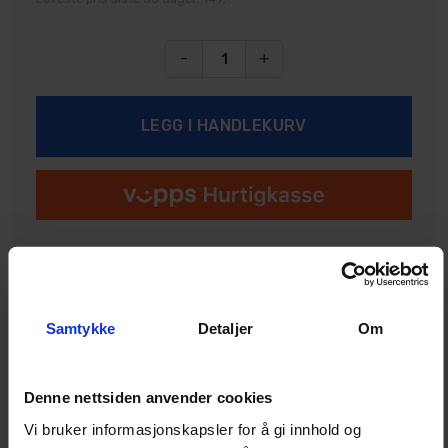
-
+
Ikke på lager (
84
dager)
Samtykke
Detaljer
Om
Legg i ønskeliste
Denne nettsiden anvender cookies
Vi bruker informasjonskapsler for å gi innhold og