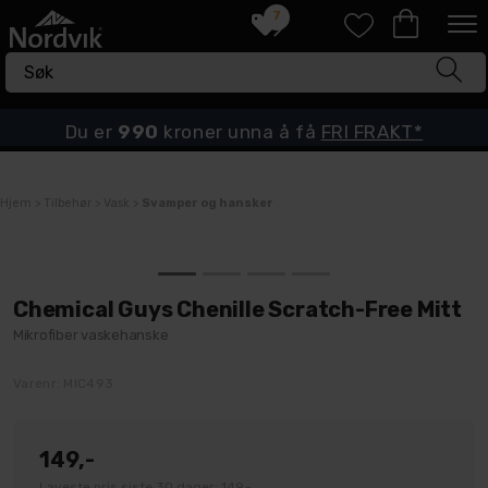
7
Du er
990
kroner unna å få
FRI FRAKT*
Hjem
>
Tilbehør
>
Vask
>
Svamper og hansker
Chemical Guys Chenille Scratch-Free Mitt
Mikrofiber vaskehanske
Varenr:
MIC493
149,-
Laveste pris siste 30 dager: 149,-