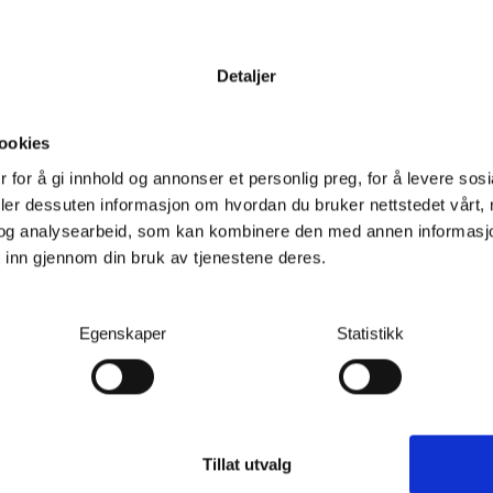
Detaljer
ookies
 for å gi innhold og annonser et personlig preg, for å levere sos
deler dessuten informasjon om hvordan du bruker nettstedet vårt,
og analysearbeid, som kan kombinere den med annen informasjon d
Kundeanmeldelser
Spørs
 inn gjennom din bruk av tjenestene deres.
gnet med material kjent
Egenskaper
Statistikk
er. Bærehåndtaket er
ekker under tung last i
Tillat utvalg
n også brukes til å