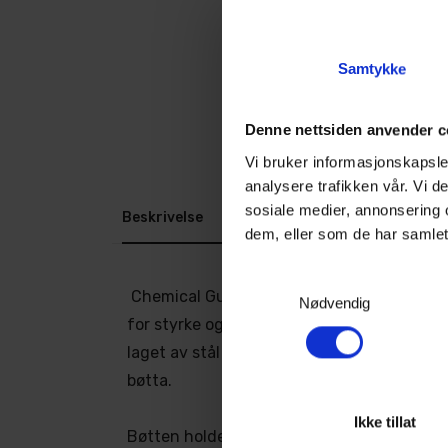
Samtykke
Denne nettsiden anvender c
Vi bruker informasjonskapsler
analysere trafikken vår. Vi 
sosiale medier, annonsering 
Beskrivelse
Dokumenter
dem, eller som de har samlet
Samtykkevalg
Chemical Guys Heavy Duty Bucket er desi
Nødvendig
for styrke og høy motstand mot kjemikali
laget av stål som verken bøyer seg eller kn
bøtta.
Ikke tillat
Bøtten holder haugevis av skumsåpe, og ka