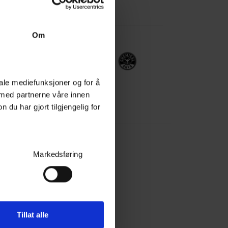
Om
iale mediefunksjoner og for å
 med partnerne våre innen
u har gjort tilgjengelig for
mål og svar:
Markedsføring
Tillat alle