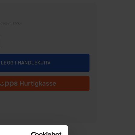
 dager: 259,-
Legg i ønskeliste