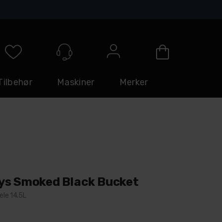
Logg inn
Tilbehør
Maskiner
Merker
ys Smoked Black Bucket
ele 14.5L