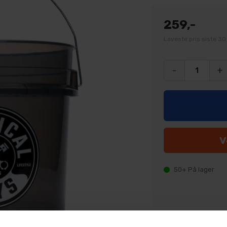
259,-
Laveste pris siste 30
-
+
50+
På lager