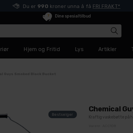
Du er
990
kroner unna å få
FRI FRAKT*
7
Dine spesialtilbud
riør
Hjem og Fritid
Lys
Artikler
l Guys Smoked Black Bucket
Chemical Gu
Kraftig vaskebøtte på h
Varenr:
ACC108