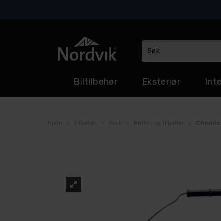
Biltilbehør
Eksteriør
Inte
Hjem
>
Tilbehør
>
Vask
>
Bøtter og tilbehør
>
Chemica