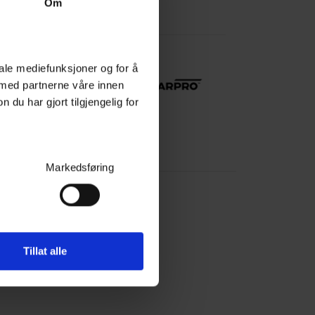
Om
iale mediefunksjoner og for å
 med partnerne våre innen
u har gjort tilgjengelig for
mål og svar:
Markedsføring
Tillat alle