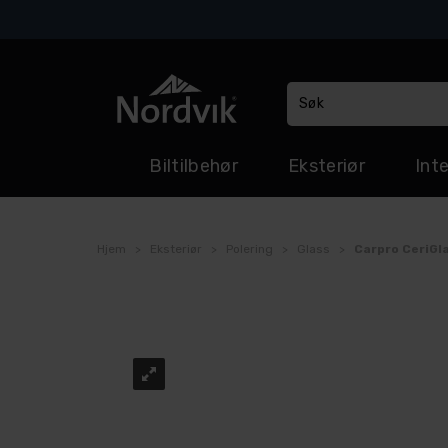
Biltilbehør
Eksteriør
Inte
Hjem
>
Eksteriør
>
Polering
>
Glass
>
Carpro CeriGl