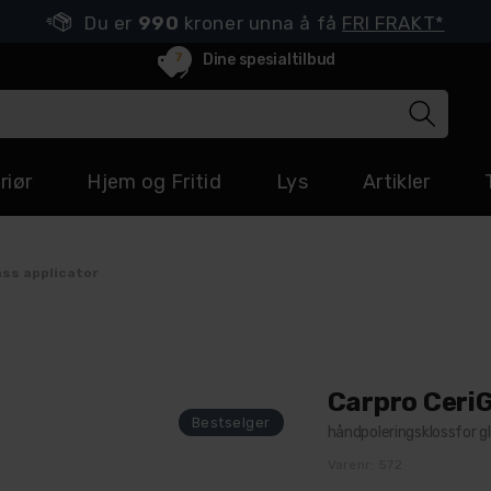
Du er
990
kroner unna å få
FRI FRAKT*
7
Dine spesialtilbud
riør
Hjem og Fritid
Lys
Artikler
ass applicator
Carpro CeriG
håndpoleringsklossfor g
Varenr:
572