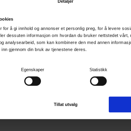
Detaljer
ookies
 for å gi innhold og annonser et personlig preg, for å levere sos
deler dessuten informasjon om hvordan du bruker nettstedet vårt,
og analysearbeid, som kan kombinere den med annen informasjon d
 inn gjennom din bruk av tjenestene deres.
Kundeanmeldelser
Spørs
Egenskaper
Statistikk
eringspute som fjerner
g når du jobber med
n ikke rekker til.
Tillat utvalg