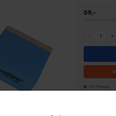
59,-
Laveste pris siste 30
-
+
50+
På lager