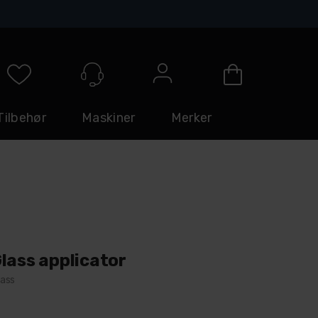
Logg inn
Tilbehør
Maskiner
Merker
lass applicator
lass