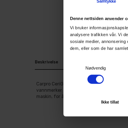
Samtykke
Denne nettsiden anvender c
Vi bruker informasjonskapsler
analysere trafikken vår. Vi 
sosiale medier, annonsering 
dem, eller som de har samlet
Samtykkevalg
Beskrivelse
Dokumenter
Nødvendig
Carpro CeriGlass applicator er en håndpol
vannmerker på rutene. Den er meget nytti
maskin, for å komme til områder der maskine
Ikke tillat