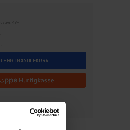
 dager: 49,-
Legg i ønskeliste