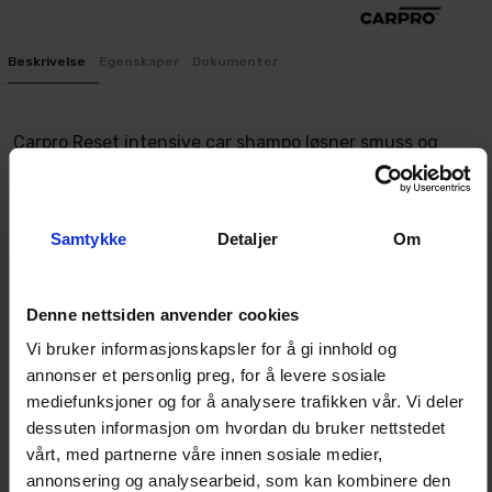
Beskrivelse
Egenskaper
Dokumenter
Carpro Reset intensive car shampo løsner smuss og
skitt, uten å skade den underliggende beskyttelsen.
Produktet er svært konsentrert, og du trenger bare en
kork til en hel bøtte vann! Carpro Reset intensive car
Samtykke
Detaljer
Om
shampo inneholder ingen voks eller glansforsterkende
midler. Den er derfor svært skånsom mot beskyttelsen
Denne nettsiden anvender cookies
på bilen din.
Vi bruker informasjonskapsler for å gi innhold og
annonser et personlig preg, for å levere sosiale
Dette er en av markedets beste såper for vedlighold av
mediefunksjoner og for å analysere trafikken vår. Vi deler
lakkenbeskyttelse. Selv om den er skånsom, vasker den
dessuten informasjon om hvordan du bruker nettstedet
grundig og gir en ren og pen bil.
vårt, med partnerne våre innen sosiale medier,
Hvordan bruke Carpro Reset intensive car shampo
annonsering og analysearbeid, som kan kombinere den