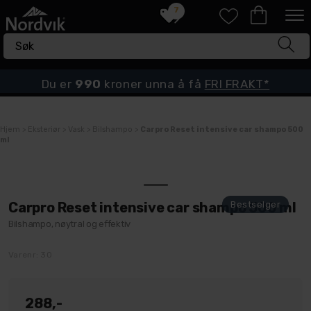
7
Du er
990
kroner unna å få
FRI FRAKT*
Hjem
>
Eksteriør
>
Vask
>
Bilshampo
>
Carpro Reset intensive car shampo 500
ml
Carpro Reset intensive car shampo 500 ml
Bilshampo, nøytral og effektiv
Varenr:
30
288,-