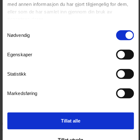
med annen informasjon du har gjort tilgjengelig for dem,
Skyll bilen godt og ha en kork Reset i vaskebøtten
med 20l vann
eller som de har samlet inn gjennom din bruk av
¨Skum opp såpevannet og vask bilen med en
tjenestene deres.
skånsom vaskehanske
Samtykkevalg
Skyll godt av og fjern alle såperester
Nødvendig
HMS
Egenskaper
H315 - Irriterer huden
H318 - Gir alvorlig øyeskade
Statistikk
H412 - Skadelig, med langtidsvirkning, for liv i vann
Markedsføring
Tillat alle
Lignende produkter
Kundeanmeldelser
Spørsmål og svar:
Tillat utvalg