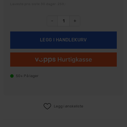
Laveste pris siste 30 dager: 259,-
-
+
50+
På lager
Legg i ønskeliste