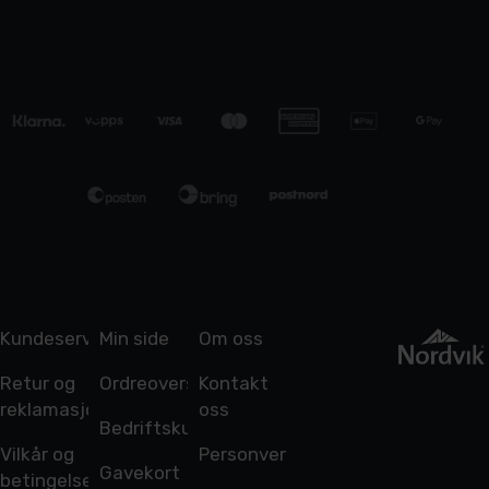
Kundeservice
Min side
Om oss
Retur og
Ordreoversikt
Kontakt
reklamasjon
oss
Bedriftskunde
Vilkår og
Personvern
Gavekort
betingelser