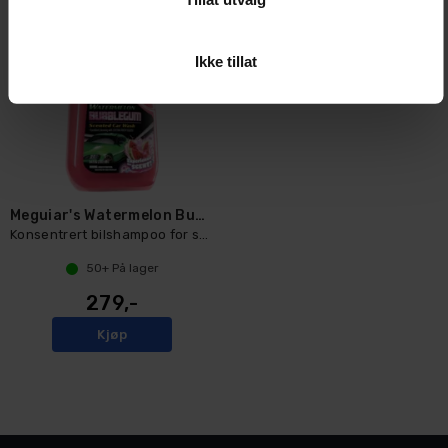
Ikke tillat
Meguiar's Watermelon Bubblegum Car Wash
Konsentrert bilshampoo for skånsom vask
50+
På lager
279,-
Kjøp