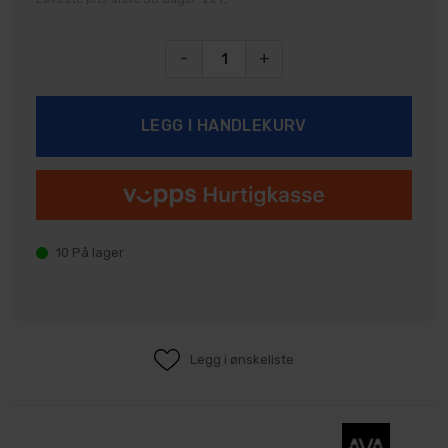
-
+
10
På lager
Legg i ønskeliste