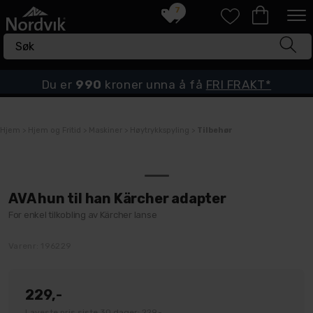
7
Du er
990
kroner unna å få
FRI FRAKT*
Hjem
>
Hjem og Fritid
>
Maskiner
>
Høytrykkspyling
>
Tilbehør
AVA hun til han Kärcher adapter
For enkel tilkobling av Kärcher lanse
Varenr:
196229
229,-
Laveste pris siste 30 dager: 229,-