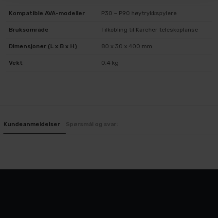
Kompatible AVA-modeller
P30 – P90 høytrykkspylere
Bruksområde
Tilkobling til Kärcher teleskoplanse
Dimensjoner (L x B x H)
80 x 30 x 400 mm
Vekt
0,4 kg
Kundeanmeldelser
Spørsmål og svar: