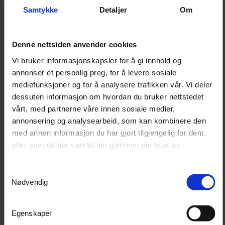
Kärcher sitt teleskoprør sammen med AVA-maskiner.
Samtykke
Detaljer
Om
Det gir flere muligheter for å rengjøre steder med
høyde, som tak, vegger og fasader, uten å måtte
investere i nytt utstyr.
Denne nettsiden anvender cookies
Vi bruker informasjonskapsler for å gi innhold og
Verktøyløs montering
annonser et personlig preg, for å levere sosiale
mediefunksjoner og for å analysere trafikken vår. Vi deler
Adapteren kobles til uten bruk av verktøy. Den klikkes
dessuten informasjon om hvordan du bruker nettstedet
enkelt på plass og gir en sikker kobling som holder tett
vårt, med partnerne våre innen sosiale medier,
under bruk. Dette gjør det raskt å bytte mellom tilbehør
annonsering og analysearbeid, som kan kombinere den
ved behov.
med annen informasjon du har gjort tilgjengelig for dem,
eller som de har samlet inn gjennom din bruk av
Tettsittende tilkobling
tjenestene deres.
Designet sikrer en tett og stabil tilkobling som hindrer
Samtykkevalg
Nødvendig
lekkasjer under arbeid. Dette bidrar til et jevnt
vanntrykk gjennom hele bruken og bedre kontroll over
vaskeprosessen.
Egenskaper