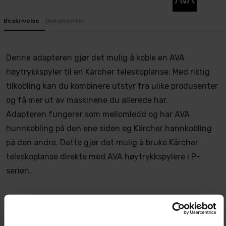
Beskrivelse
Dokumenter
Denne adapteren gjør det mulig å koble en AVA
høytrykkspyler til en Kärcher teleskoplanse. Med riktig
tilkobling kan du kombinere utstyr fra ulike produsenter
og få mer ut av maskinene du allerede har.
Adapteren fungerer som mellomledd og har AVA
hunnkobling på den ene siden og Kärcher hannkobling
på den andre. Dette gjør det mulig å bruke Kärcher
teleskoplanse direkte med AVA høytrykkspylere i P-
serien.
Fleksibel bruk av eksisterende utstyr
Ved å benytte denne adapteren kan du enkelt bruke