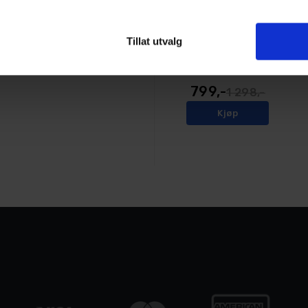
ngjøre dypt med skum.
en hyperhydrofobe
Turisimo Foam Cannon Deluxe
Tillat utvalg
Skumkanon, 2 veis justering
har du en skumkanon som
50+
På lager
799,-
1 298,-
Kjøp