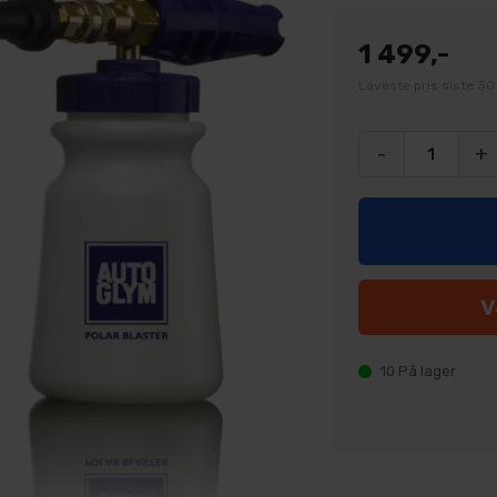
1 499,-
Laveste pris siste 30 
-
+
10
På lager