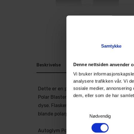
Samtykke
Denne nettsiden anvender c
Beskrivelse
Dokumenter
Vi bruker informasjonskapsler
analysere trafikken vår. Vi 
sosiale medier, annonsering 
Dette er en perfekt skumkanon for alle s
dem, eller som de har samlet
Polar Blaster Skumkanon får du en solid 
dyse. Flasken er bred og stødig, med stor 
Samtykkevalg
blande polarprodukt og vann.
Nødvendig
Autoglym Polar Blaster lager tykt skum s