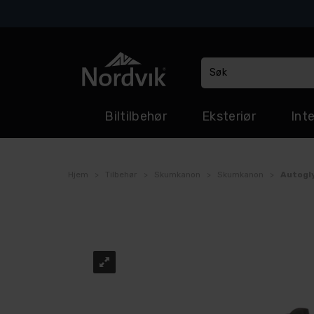
Biltilbehør
Eksteriør
Inte
Hjem
>
Tilbehør
>
Skumkanon
>
Skumkanon
>
Autogl