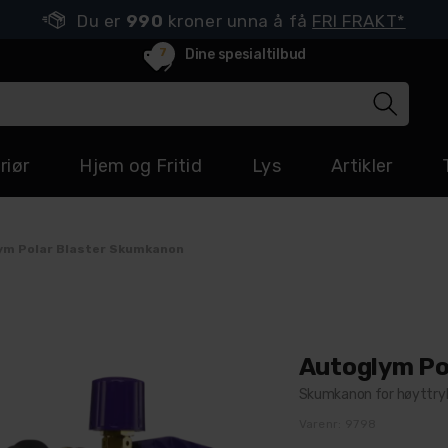
Du er
990
kroner unna å få
FRI FRAKT*
7
Dine spesialtilbud
riør
Hjem og Fritid
Lys
Artikler
ym Polar Blaster Skumkanon
Autoglym Po
Skumkanon for høyttry
Varenr:
9798