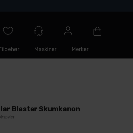
Logg inn
Tilbehør
Maskiner
Merker
lar Blaster Skumkanon
kkspyler