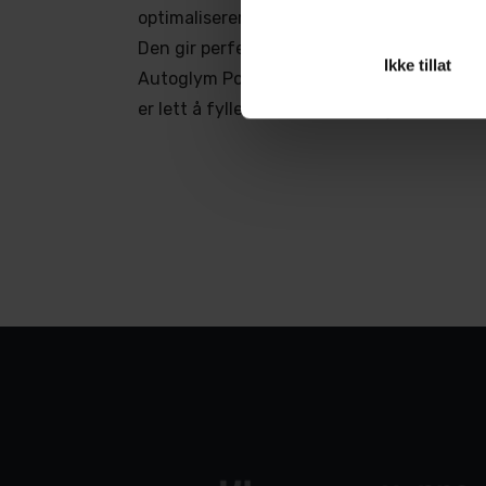
optimaliserer tettheten for å effektivt re
Den gir perfekt konsistens for å påføre d
Ikke tillat
Autoglym Polar Seal på få sekunder. Her 
er lett å fylle, uten unødvendig søl!