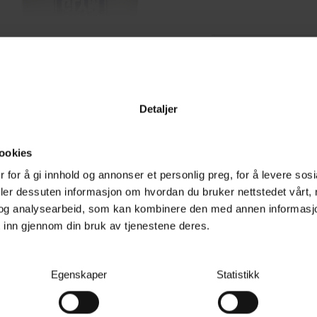
Detaljer
ookies
Lignende produkter
Kun
 for å gi innhold og annonser et personlig preg, for å levere sos
deler dessuten informasjon om hvordan du bruker nettstedet vårt,
og analysearbeid, som kan kombinere den med annen informasjon d
kumsåper. Med Autoglym
38%
 inn gjennom din bruk av tjenestene deres.
skumkanon med justerbar
åpning for å enkelt kunne
Egenskaper
Statistikk
om henger godt og