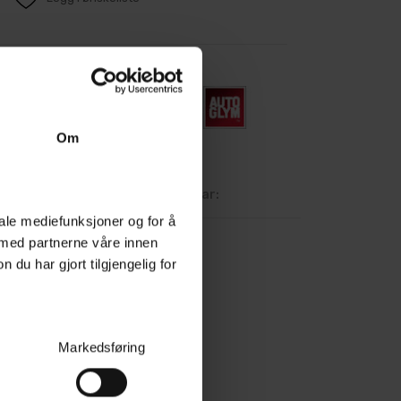
Om
deanmeldelser
Spørsmål og svar:
iale mediefunksjoner og for å
 med partnerne våre innen
u har gjort tilgjengelig for
Markedsføring