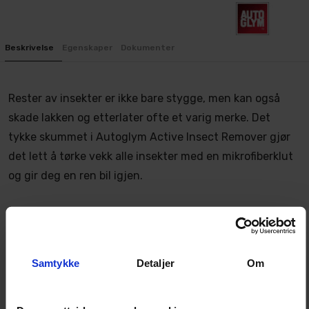
Beskrivelse
Egenskaper
Dokumenter
Rester av insekter er ikke bare stygge, men kan også
skade lakken og etterlater ofte et varig merke. Det
tykke skummet i Autoglym Active Insect Remover gjør
det lett å tørke vekk alle insekter med en mikrofiberklut
og gir deg en ren bil igjen.
1. Rist godt og sprøyt direkte på restene etter insekter,
og vent i omtrent 30 sekunder så de blir mykere.
Samtykke
Detaljer
Om
2. Tørk av overflaten med en myk klut eller skyll av hvis