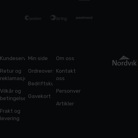
Kundeservice
Min side
Om oss
Retur og
Ordreoversikt
Kontakt
reklamasjon
oss
Bedriftskunde
Vilkår og
Personvern
Gavekort
betingelser
Artikler
Frakt og
levering