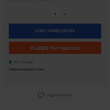
-
+
20+
På lager
Effektiv innsktsfjerner, 500m
Legg i ønskeliste