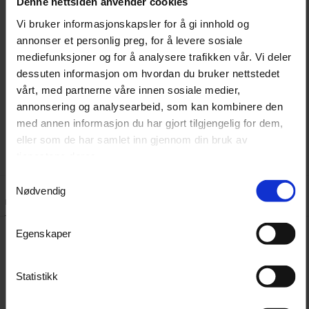
du bruker den før en fullstendig vask av kjøretøyet.
Denne nettsiden anvender cookies
Vi bruker informasjonskapsler for å gi innhold og
3. Vanskelige insektrester kan kreve at du sprøyter to
annonser et personlig preg, for å levere sosiale
mediefunksjoner og for å analysere trafikken vår. Vi deler
ganger. Hvis produktet tørker, poler med en fuktig klut
dessuten informasjon om hvordan du bruker nettstedet
sprøytet med Active Insect Remover.
vårt, med partnerne våre innen sosiale medier,
annonsering og analysearbeid, som kan kombinere den
Ikke bruk den på varme overflater.
med annen informasjon du har gjort tilgjengelig for dem,
eller som de har samlet inn gjennom din bruk av
tjenestene deres.
Samtykkevalg
Nødvendig
Lignende produkter
Tilbehør
Kundeanmeldelser
Spørsmål og svar:
Egenskaper
Statistikk