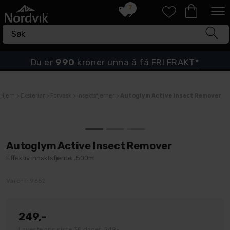
7
Du er
990
kroner unna å få
FRI FRAKT*
Hjem
>
Eksteriør
>
Forvask
>
Insektsfjerner
>
Autoglym Active Insect Remover
Autoglym Active Insect Remover
Effektiv innsktsfjerner, 500ml
Varenr:
9652
249,-
Laveste pris siste 30 dager: 249,-