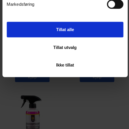
Markedsføring
Tillat alle
Carpro BugOut 1 Liter m/trigger
Carpro BugOut 500ml m/trigger
Fjerner effektivt insektrester
Fjerner effektivt insektrester
Tillat utvalg
20+
På lager
20+
På lager
Ikke tillat
359,-
248,-
Kjøp
Kjøp