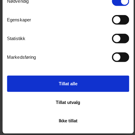
Nødvendig
forhåndsskyll svært skitne overflater med vann.
Sprøyt løsning på området som skal vaskes og gni
lett på overflaten med en klut eller svamp.
Egenskaper
Skyll med rikelige mengder rent vann. Gjenta
påføringen etter behov. Ikke la produktet tørke på
Statistikk
overflatene.
Markedsføring
HMS
Produktet er vurdert ikke merkepliktig i henhold til CLP
Tillat alle
Tillat utvalg
Ikke tillat
Kundeanmeldelser
Spørsmål og svar: