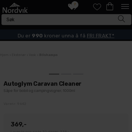
7
Du er
990
kroner unna å få
FRI FRAKT*
Hjem
>
Eksteriør
>
Vask
>
Bilshampo
Autoglym Caravan Cleaner
Såpe for bobil og campingvogner, 1000ml
Varenr:
9642
369,-
Laveste pris siste 30 dager: 338,-