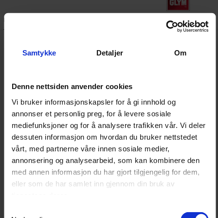
Beskrivelse
Egenskaper
Dokumenter
Samtykke
Detaljer
Om
Autoglym Caravan Cleaner er et meget
anvendelig rengjøringsmiddel som kan brukes til mange
formål. Det kan brukes til å rengjøre lakk, metall, gummi,
Denne nettsiden anvender cookies
akryl, fiberglass, hjul, vinduer, pyntelister, arbeidsflater,
Vi bruker informasjonskapsler for å gi innhold og
syntetiske stoffer, tepper, kokeplater, vaskbar veggtapet
annonser et personlig preg, for å levere sosiale
og liknende overflater. Det er også et utmerket valg for
mediefunksjoner og for å analysere trafikken vår. Vi deler
dessuten informasjon om hvordan du bruker nettstedet
fjerning av vinteralger og de sorte svarte stripene som
vårt, med partnerne våre innen sosiale medier,
iritererer alle bileiere. Dette er en flaske som du bør ha
annonsering og analysearbeid, som kan kombinere den
med deg neste gang du reiser!
med annen informasjon du har gjort tilgjengelig for dem,
eller som de har samlet inn gjennom din bruk av
Hvordan bruke Autoglym Caravan Cleaner til
tjenestene deres.
utvendig bruk
Samtykkevalg
Gjør karosseriet rent på en side av gangen og