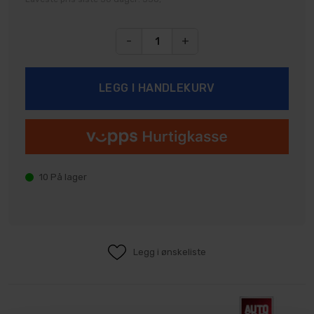
-
+
10
På lager
Legg i ønskeliste