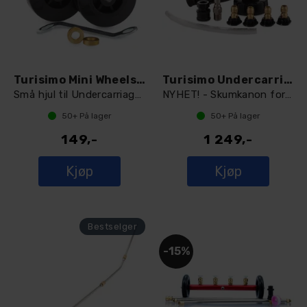
Turisimo Mini Wheels 8mm
Turisimo Undercarriage Foamer
Små hjul til Undercarriage Washer 8mm
NYHET! - Skumkanon for underspyler
50+
På lager
50+
På lager
149,-
1 249,-
Kjøp
Kjøp
15%