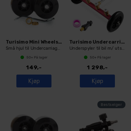
Turisimo Mini Wheels 10mm
Turisimo Undercarriage Washer Deluxe
Små hjul til Undercarriage Washer 10mm
Underspyler til bil m/ utskiftbare dyser
50+
På lager
50+
På lager
149,-
1 298,-
Kjøp
Kjøp