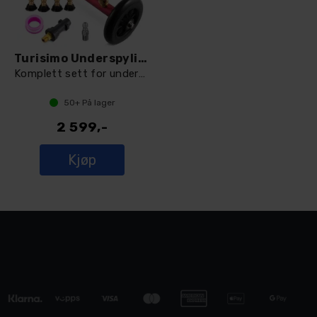
Turisimo Underspylingspakke komplett
Komplett sett for underspyling
50+
På lager
2 599,-
Kjøp