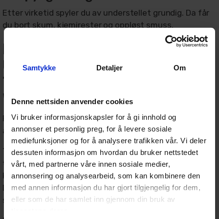
Etter virketid spyler du av understellet grundig. Da får
du bort skum, kjemirester og oppløst smuss.
Hvordan koble Turisimo
Undercarriage Foamer på
Samtykke
Detaljer
Om
Turisimo Undercarriage
Washer Deluxe
Denne nettsiden anvender cookies
Vi bruker informasjonskapsler for å gi innhold og
For deg som allerede har en underspyler, er det naturlig
annonser et personlig preg, for å levere sosiale
å lure på hvordan foameren brukes sammen med den.
mediefunksjoner og for å analysere trafikken vår. Vi deler
Turisimo Undercarriage Foamer er laget for å kobles
dessuten informasjon om hvordan du bruker nettstedet
til Turisimo Undercarriage Washer
, slik at du enkelt
vårt, med partnerne våre innen sosiale medier,
kan bruke skum og kjemi når du vasker under bilen.
annonsering og analysearbeid, som kan kombinere den
Dette gjør at du kan gå fra vanlig underspyling til
med annen informasjon du har gjort tilgjengelig for dem,
eller som de har samlet inn gjennom din bruk av
skumlegging uten en komplisert oppkobling.
tjenestene deres.