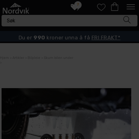
7
Du er
990
kroner unna å få
FRI FRAKT*
Hjem
>
Artikler
>
Bilpleie
>
Skum bilen under
>