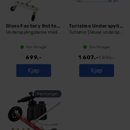
Gloss Factory Bottom Up
Turisimo Underspylingspakke
Underspylingslanse med knekk
Turisimo Deluxe underspyler og skumkanon
50+
På lager
50+
På lager
699,-
1 607,-
1 890,-
Kjøp
Kjøp