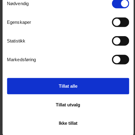
Fordeler
Nødvendig
Høyglanspolert for et eksklusivt utseende.
Syrefast stål for maksimal korrosjonsbeskyttelse.
Passer til rør med en diameter på 76 mm.
Egenskaper
Stabil og sikker montering av ekstralys.
Leveres i par.
Statistikk
Teknisk informasjon
Markedsføring
Materiale
Syrefast stål
Overflate
Elektropolert
Tillat alle
Rørdiameter
76 mm
Antall
2 stk (1 par)
Tillat utvalg
Ikke tillat