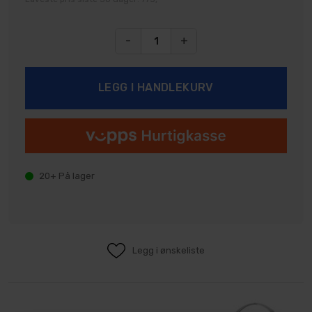
-
+
20+
På lager
Legg i ønskeliste