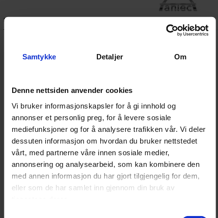
Beskrivelse
Dokumenter
Antec lyktefester 76 mm Elektropolert er et solid og
Samtykke
Detaljer
Om
stilrent festesett for montering av ekstralys på
frontbøyle. Festeanordningen er laget av Elektropolert
Denne nettsiden anvender cookies
syrefast stål, noe som gir både et eksklusivt utseende
Vi bruker informasjonskapsler for å gi innhold og
og lang holdbarhet under tøffe værforhold. Leveres i
annonser et personlig preg, for å levere sosiale
par.
mediefunksjoner og for å analysere trafikken vår. Vi deler
dessuten informasjon om hvordan du bruker nettstedet
Disse lyktefestene sikrer en stabil og sikker montering
vårt, med partnerne våre innen sosiale medier,
annonsering og analysearbeid, som kan kombinere den
av ekstralys på kjøretøyets frontbøyle, og passer til rør
med annen informasjon du har gjort tilgjengelig for dem,
med en diameter på 76 mm.
eller som de har samlet inn gjennom din bruk av
tjenestene deres.
Samtykkevalg