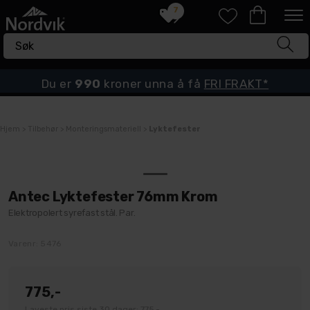
7
Du er
990
kroner unna å få
FRI FRAKT*
Hjem
>
Tilbehør
>
Monteringsmateriell
>
Lyktefester
Antec Lyktefester 76mm Krom
Elektropolert syrefast stål. Par.
Varenr:
5476
775,-
Laveste pris siste 30 dager: 775,-